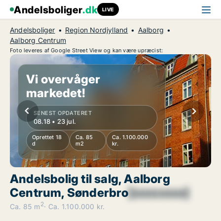
Andelsboliger
.dk
LIVE
Andelsboliger
Region Nordjylland
Aalborg
Aalborg Centrum
Foto leveres af Google Street View og kan være upræcist:
Vi overvåger
markedet!
SENEST OPDATERET
08.18 • 23 jul.
Oprettet 18
Ca. 85
Ca. 1.100.000
d
m2
kr.
Andelsbolig til salg, Aalborg
Centrum, Sønderbro
[xxxxxxxx]
2
Ca. 85 m
Ca. 1.100.000 kr.