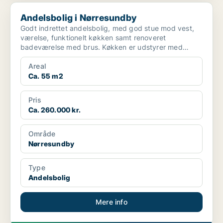
Andelsbolig i Nørresundby
Andelsbolig i Nørresundby
Godt indrettet andelsbolig, med god stue mod vest,
værelse, funktionelt køkken samt renoveret
badeværelse med brus. Køkken er udstyrer med
opvaskemaskine, kø...
Areal
Ca. 55 m2
Pris
Ca. 260.000 kr.
Område
Nørresundby
Type
Andelsbolig
Mere info