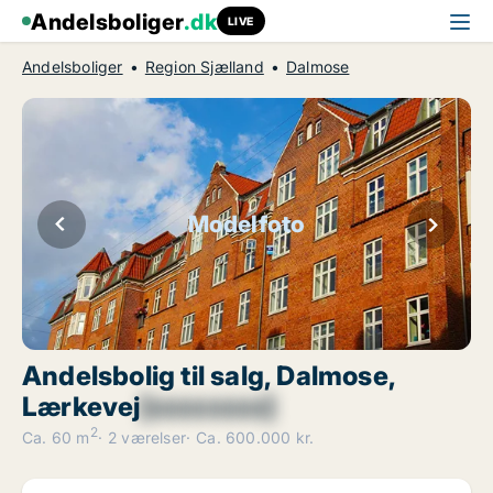
Andelsboliger
.dk
LIVE
Andelsboliger
Region Sjælland
Dalmose
Modelfoto
Andelsbolig til salg, Dalmose,
Lærkevej
[xxxxxxxx]
2
Ca. 60 m
2 værelser
Ca. 600.000 kr.