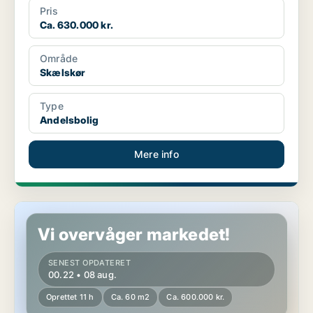
Pris
Ca. 630.000 kr.
Område
Skælskør
Type
Andelsbolig
Mere info
Andelsbolig i Dalmose
Vi overvåger markedet!
SENEST OPDATERET
00.22 • 08 aug.
Oprettet 11 h
Ca. 60 m2
Ca. 600.000 kr.