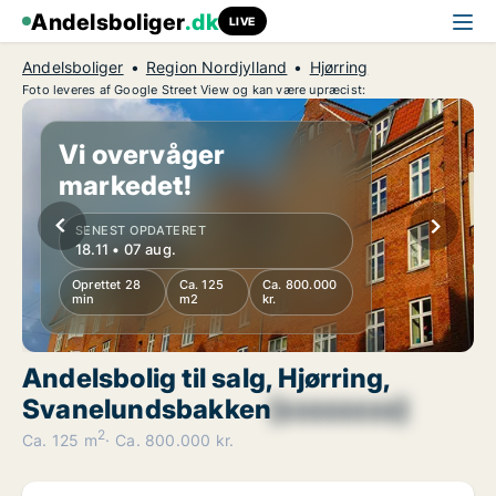
Andelsboliger
.dk
LIVE
Andelsboliger
Region Nordjylland
Hjørring
Foto leveres af Google Street View og kan være upræcist:
Vi overvåger
markedet!
SENEST OPDATERET
18.11 • 07 aug.
Oprettet 28
Ca. 125
Ca. 800.000
min
m2
kr.
Andelsbolig til salg, Hjørring,
Svanelundsbakken
[xxxxxxxx]
2
Ca. 125 m
Ca. 800.000 kr.