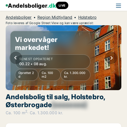
Andelsboliger
.dk
LIVE
Andelsboliger
Region Midtjylland
Holstebro
Foto leveres af Google Street View og kan være upræcist:
Vi overvåger
markedet!
SENEST OPDATERET
00.22 • 08 aug.
Oprettet 2
Ca. 100
Ca. 1.300.000
d
m2
kr.
Andelsbolig til salg, Holstebro,
Østerbrogade
[xxxxxxxx]
2
Ca. 100 m
Ca. 1.300.000 kr.