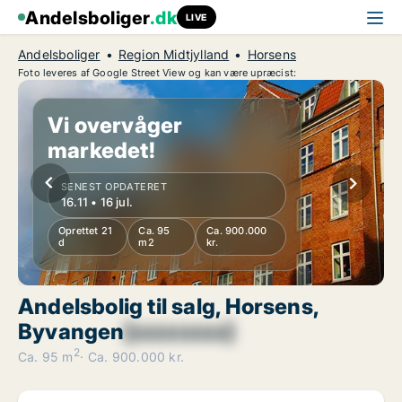
Andelsboliger
.dk
LIVE
Andelsboliger
Region Midtjylland
Horsens
Foto leveres af Google Street View og kan være upræcist:
Vi overvåger
markedet!
SENEST OPDATERET
16.11 • 16 jul.
Oprettet 21
Ca. 95
Ca. 900.000
d
m2
kr.
Andelsbolig til salg, Horsens,
Byvangen
[xxxxxxxx]
2
Ca. 95 m
Ca. 900.000 kr.