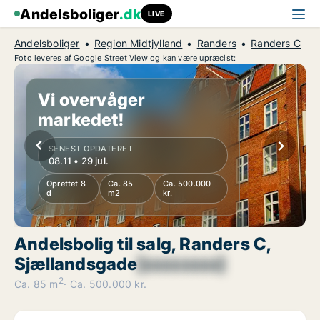
Andelsboliger
.dk
LIVE
Andelsboliger
Region Midtjylland
Randers
Randers C
Foto leveres af Google Street View og kan være upræcist:
Vi overvåger
markedet!
SENEST OPDATERET
08.11 • 29 jul.
Oprettet 8
Ca. 85
Ca. 500.000
d
m2
kr.
Andelsbolig til salg, Randers C,
Sjællandsgade
[xxxxxxxx]
2
Ca. 85 m
Ca. 500.000 kr.