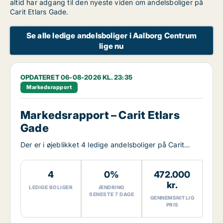
altid har adgang til den nyeste viden om andelsboliger på
Carit Etlars Gade.
Se alle ledige andelsboliger i Aalborg Centrum
lige nu
OPDATERET 06-08-2026 KL. 23:35
Markedsrapport
Markedsrapport – Carit Etlars
Gade
Der er i øjeblikket 4 ledige andelsboliger på Carit
Etlars Gade.
4
0%
472.000
kr.
LEDIGE BOLIGER
ÆNDRING
SENESTE 7 DAGE
GENNEMSNITLIG
PRIS