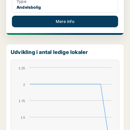
Type
Andelsbolig
Mere info
Udvikling i antal ledige lokaler
2.25
2
1.75
1.5