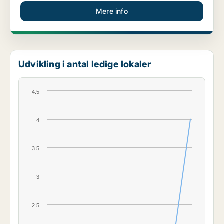
Mere info
Udvikling i antal ledige lokaler
4.5
4
3.5
3
2.5