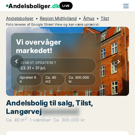
Andelsboliger
.dk
LIVE
Andelsboliger
Region Midtjylland
Århus
Tilst
Foto leveres af Google Street View og kan være upræcist:
Vi overvåger
markedet!
SENEST OPDATERET
23.31 • 31 jul.
Oprettet 6
Ca. 40
Ca. 300.000
d
m2
kr.
Andelsbolig til salg, Tilst,
Langørvej
[xxxxxxxx]
2
Ca. 40 m
1 værelser
Ca. 300.000 kr.