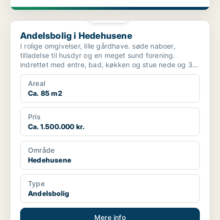
PLATIN
Andelsbolig i Hedehusene
Andelsbolig i Hedehusene
I rolige omgivelser, lille gårdhave. søde naboer,
tilladelse til husdyr og en meget sund forening.
indrettet med entre, bad, køkken og stue nede og 3
værels...
Areal
Ca. 85 m2
Pris
Ca. 1.500.000 kr.
Område
Hedehusene
Type
Andelsbolig
Mere info