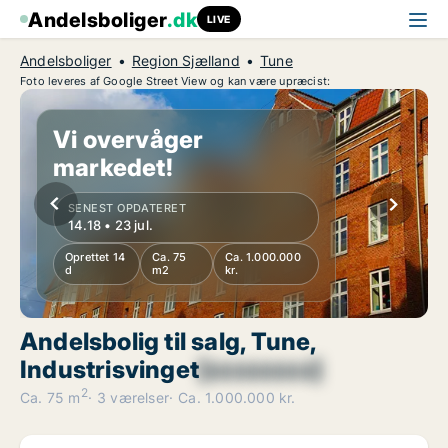
Andelsboliger
.dk
LIVE
Andelsboliger
Region Sjælland
Tune
Foto leveres af Google Street View og kan være upræcist:
Vi overvåger
markedet!
SENEST OPDATERET
14.18 • 23 jul.
Oprettet 14
Ca. 75
Ca. 1.000.000
d
m2
kr.
Andelsbolig til salg, Tune,
Industrisvinget
[xxxxxxxx]
2
Ca. 75 m
3 værelser
Ca. 1.000.000 kr.