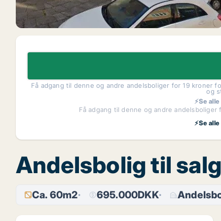
Få adgang til denne og andre andelsboliger for 19 kroner fo
og s
⚡Se alle
Få adgang til denne og andre andelsboliger f
⚡Se alle
Andelsbolig til sa
Ca. 60m2
695.000DKK
Andelsbo