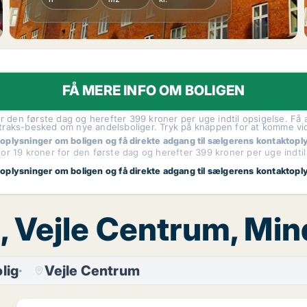
FÅ MERE INFO OM BOLIGEN
r den første dag og herefter 399 kroner per uge indtil opsigelse. Få a
traks-besked om nye andelsboliger. Tryk på knappen for at komme vi
 oplysninger om boligen og få direkte adgang til sælgerens kontaktopl
or 19 kroner for den første dag og herefter 399 kroner per uge indtil
 oplysninger om boligen og få direkte adgang til sælgerens kontaktopl
lg, Vejle Centrum, M
lig
Vejle Centrum