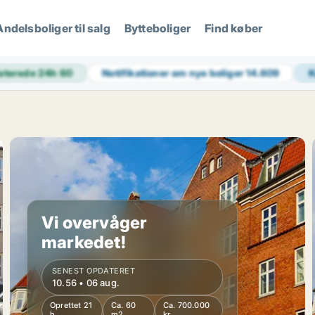
Andelsboliger til salg
Bytteboliger
Find køber
aterede 24h
60
Notifikationer om nye boliger
14.609
Vi overvåger
markedet!
SENEST OPDATERET
10.56 • 06 aug.
Oprettet 21
Ca. 60
Ca. 700.000
h
m2
kr.