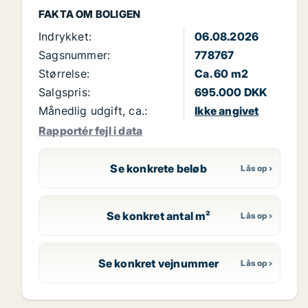
FAKTA OM BOLIGEN
Indrykket:
06.08.2026
Sagsnummer:
778767
Størrelse:
Ca. 60 m2
Salgspris:
695.000 DKK
Månedlig udgift, ca.:
Ikke angivet
Rapportér fejl i data
Se konkrete beløb
Se konkret antal m²
Se konkret vejnummer