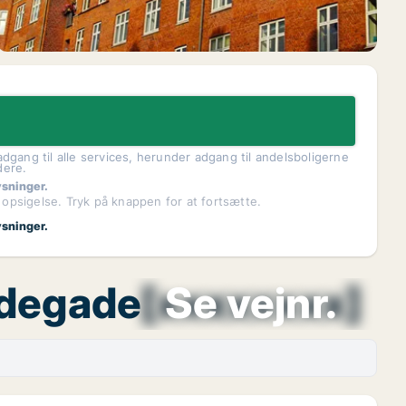
dgang til alle services, herunder adgang til andelsboligerne
dere.
ysninger.
 opsigelse. Tryk på knappen for at fortsætte.
ysninger.
indegade
[xxxxxxxx]
Se vejnr.