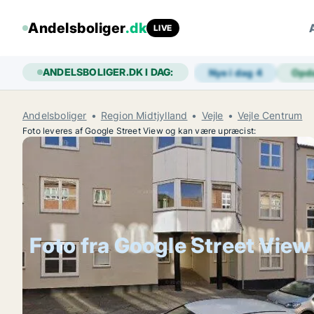
Andelsboliger
.dk
LIVE
ANDELSBOLIGER.DK I DAG:
Nye i dag
4
Opd
Andelsboliger
Region Midtjylland
Vejle
Vejle Centrum
Foto leveres af Google Street View og kan være upræcist:
Foto fra Google Street View