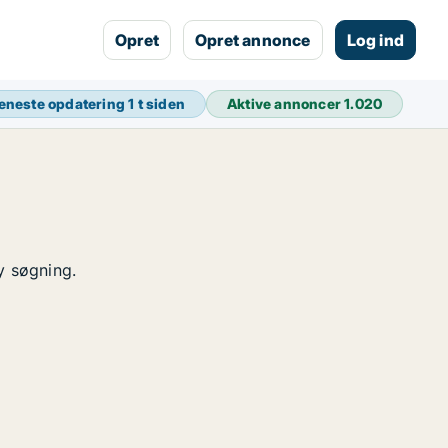
Opret
Opret annonce
Log ind
eneste opdatering
1 t siden
Aktive annoncer
1.020
y søgning.