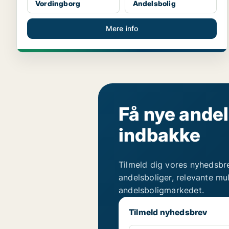
Vordingborg
Andelsbolig
Mere info
Få nye andel
indbakke
Tilmeld dig vores nyhedsbr
andelsboliger, relevante mu
andelsboligmarkedet.
Tilmeld nyhedsbrev