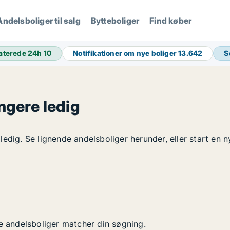
Andelsboliger til salg
Bytteboliger
Find køber
aterede 24h
10
Notifikationer om nye boliger
13.642
S
ngere ledig
edig. Se lignende andelsboliger herunder, eller start en n
ye andelsboliger matcher din søgning.