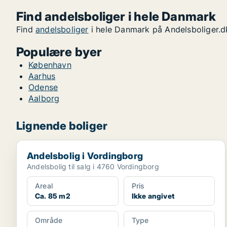
Find andelsboliger i hele Danmark
Find
andelsboliger
i hele Danmark på Andelsboliger.d
Populære byer
København
Aarhus
Odense
Aalborg
Lignende boliger
Andelsbolig i Vordingborg
Andelsbolig i Vordingborg
Andelsbolig til salg i 4760 Vordingborg
Areal
Pris
Ca. 85 m2
Ikke angivet
Område
Type