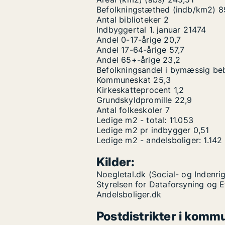
Befolkningstæthed (indb/km2)
8
Antal biblioteker
2
Indbyggertal 1. januar
21474
Andel 0-17-årige
20,7
Andel 17-64-årige
57,7
Andel 65+-årige
23,2
Befolkningsandel i bymæssig be
Kommuneskat
25,3
Kirkeskatteprocent
1,2
Grundskyldpromille
22,9
Antal folkeskoler
7
Ledige m2 - total:
11.053
Ledige m2 pr indbygger
0,51
Ledige m2 - andelsboliger:
1.142
Kilder:
Noegletal.dk (Social- og Indenrig
Styrelsen for Dataforsyning og 
Andelsboliger.dk
Postdistrikter i komm