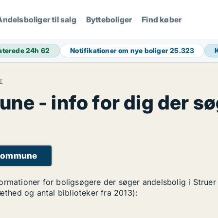
Andelsboliger til salg
Bytteboliger
Find køber
aterede 24h
62
Notifikationer om nye boliger
25.323
r
e - info for dig der s
r Kommune
formationer for boligsøgere der søger andelsbolig i Stru
tæthed og antal biblioteker fra 2013):