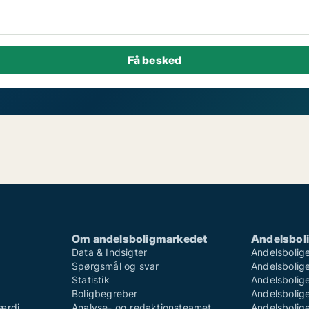
Om andelsboligmarkedet
Andelsboli
Data & Indsigter
Andelsbolige
Spørgsmål og svar
Andelsboliger
Statistik
Andelsbolige
Boligbegreber
Andelsboliger
ærdi
Analyse- og redaktionsteamet
Andelsboliger