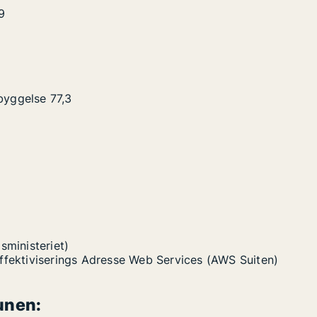
9
byggelse
77,3
sministeriet)
Effektiviserings Adresse Web Services (AWS Suiten)
unen: