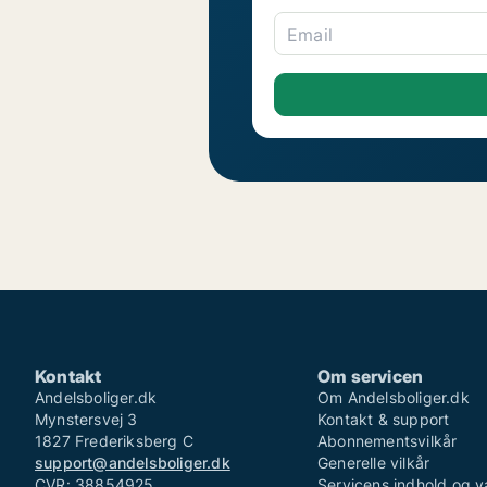
Email
Kontakt
Om servicen
Andelsboliger.dk
Om Andelsboliger.dk
Mynstersvej 3
Kontakt & support
1827 Frederiksberg C
Abonnementsvilkår
support@andelsboliger.dk
Generelle vilkår
CVR: 38854925
Servicens indhold og v