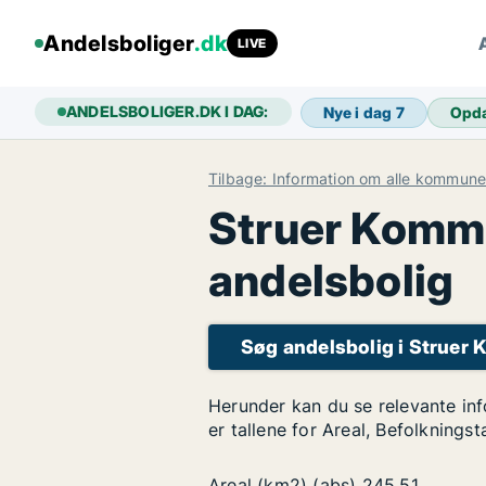
Andelsboliger
.dk
LIVE
ANDELSBOLIGER.DK I DAG:
Nye i dag
7
Opd
Tilbage: Information om alle kommune
Struer Kommun
andelsbolig
Søg andelsbolig i Strue
Herunder kan du se relevante in
er tallene for Areal, Befolknings
Areal (km2) (abs)
245,51