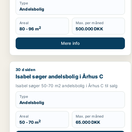
Type
Andelsbolig
Areal
Max. per måned
2
80 - 96 m
500.000 DKK
Mere info
30 d siden
Isabel søger andelsbolig i Århus C
Isabel søger andelsbolig i Århus C
Isabel søger 50-70 m2 andelsbolig i Århus C til salg
Type
Andelsbolig
Areal
Max. per måned
2
50 - 70 m
65.000 DKK