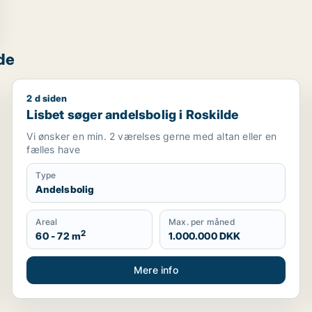
de
2 d siden
Lisbet søger andelsbolig i Roskilde
Lisbet søger andelsbolig i Roskilde
Vi ønsker en min. 2 værelses gerne med altan eller en
fælles have
Type
Andelsbolig
Areal
Max. per måned
2
60 - 72 m
1.000.000 DKK
Mere info