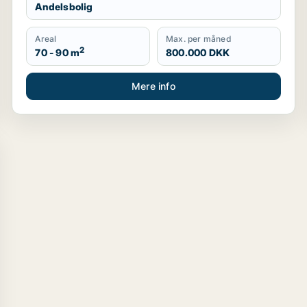
Andelsbolig
Areal
Max. per måned
2
70 - 90 m
800.000 DKK
Mere info