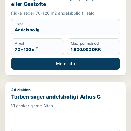
eller Gentofte
Rikke søger 70-120 m2 andelsbolig til salg
Type
Andelsbolig
Areal
Max. per måned
2
70 - 120 m
1.600.000 DKK
Mere info
24 d siden
Torben søger andelsbolig i Århus C
Torben søger andelsbolig i Århus C
Vi ønsker gerne Altan