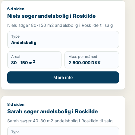
6 d siden
Niels søger andelsbolig i Roskilde
Niels søger andelsbolig i Roskilde
Niels søger 80-150 m2 andelsbolig i Roskilde til salg
Type
Andelsbolig
Areal
Max. per måned
2
80 - 150 m
2.500.000 DKK
Mere info
8 d siden
Sarah søger andelsbolig i Roskilde
Sarah søger andelsbolig i Roskilde
Sarah søger 40-80 m2 andelsbolig i Roskilde til salg
Type