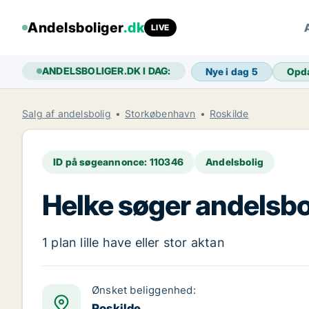
Andelsboliger
.dk
LIVE
ANDELSBOLIGER.DK I DAG:
Nye i dag
5
Opd
Salg af andelsbolig
Storkøbenhavn
Roskilde
ID på søgeannonce: 110346
Andelsbolig
Helke søger andelsbol
1 plan lille have eller stor aktan
Ønsket beliggenhed:
Roskilde