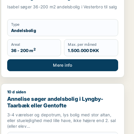
Isabel søger 36-200 m2 andelsbolig i Vesterbro til salg
Type
Andelsbolig
Areal
Max. per måned
2
36 - 200 m
1.500.000 DKK
Mere info
10 d siden
Annelise søger andelsbolig i Lyngby-Taarbæk eller Ge
Annelise søger andelsbolig i Lyngby-
Taarbæk eller Gentofte
3-4 værelser og depotrum, lys bolig med stor altan,
eller stuelejlighed med lille have, ikke højere end 2. sal
(eller elev...