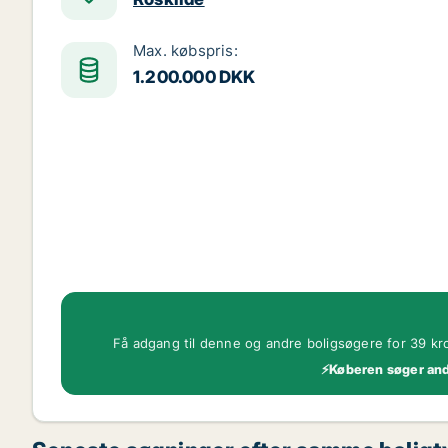
Max. købspris:
1.200.000 DKK
Få adgang til denne og andre boligsøgere for 39 kr
⚡Køberen søger ande