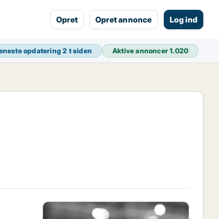
Opret
Opret annonce
Log ind
eneste opdatering
2 t siden
Aktive annoncer
1.020