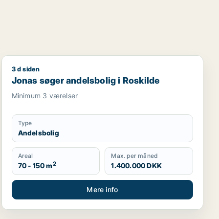
3 d siden
Jonas søger andelsbolig i Roskilde
Jonas søger andelsbolig i Roskilde
Minimum 3 værelser
Type
Andelsbolig
Areal
Max. per måned
2
70 - 150 m
1.400.000 DKK
Mere info