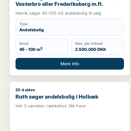
Vesterbro eller Frederiksberg m.fl.
Henrik søger 45-100 m2 andelsbolig til salg
Type
Andelsbolig
Areal
Max. per måned
2
45 - 100 m
2.500.000 DKK
Mere info
20 d siden
Ruth søger andelsbolig i Holbæk
Ruth søger andelsbolig i Holbæk
min 3 værelser, rækkehus, lille have