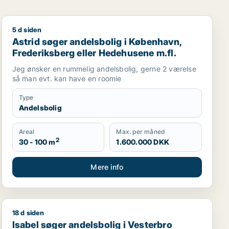
5 d siden
r Østerbro m.fl.
Astrid søger andelsbolig i København, Frederiksberg e
Astrid søger andelsbolig i København,
Frederiksberg eller Hedehusene m.fl.
Jeg ønsker en rummelig andelsbolig, gerne 2 værelse
så man evt. kan have en roomie
Type
Andelsbolig
Areal
Max. per måned
2
30 - 100 m
1.600.000 DKK
Mere info
18 d siden
tofte
Isabel søger andelsbolig i Vesterbro
Isabel søger andelsbolig i Vesterbro