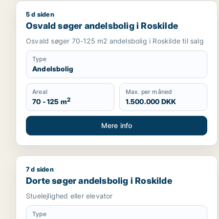
5 d siden
Osvald søger andelsbolig i Roskilde
Osvald søger andelsbolig i Roskilde
Osvald søger 70-125 m2 andelsbolig i Roskilde til salg
Type
Andelsbolig
Areal
Max. per måned
2
70 - 125 m
1.500.000 DKK
Mere info
7 d siden
Dorte søger andelsbolig i Roskilde
Dorte søger andelsbolig i Roskilde
Stuelejlighed eller elevator
Type