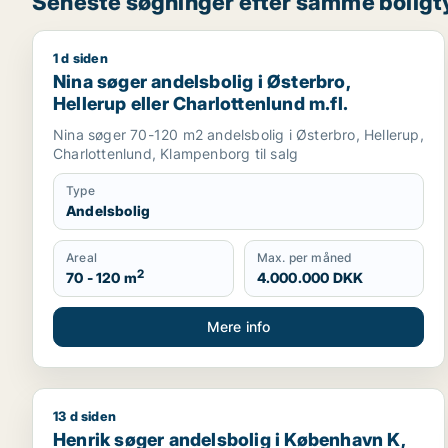
Seneste søgninger efter samme boligt
1 d siden
Nina søger andelsbolig i Østerbro, Hellerup eller C
Nina søger andelsbolig i Østerbro,
Hellerup eller Charlottenlund m.fl.
Nina søger 70-120 m2 andelsbolig i Østerbro, Hellerup,
Charlottenlund, Klampenborg til salg
Type
Andelsbolig
Areal
Max. per måned
2
70 - 120 m
4.000.000 DKK
Mere info
13 d siden
Henrik søger andelsbolig i København K, Vesterbro 
Henrik søger andelsbolig i København K,