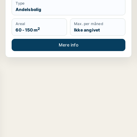
Type
Andelsbolig
Areal
Max. per måned
2
60 - 150 m
Ikke angivet
Mere info