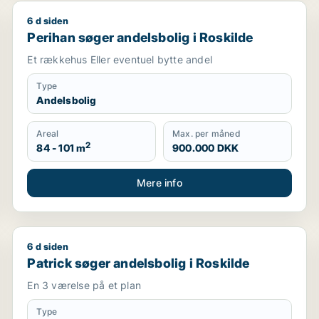
6 d siden
Perihan søger andelsbolig i Roskilde
Perihan søger andelsbolig i Roskilde
Et rækkehus Eller eventuel bytte andel
Type
Andelsbolig
Areal
Max. per måned
2
84 - 101 m
900.000 DKK
Mere info
6 d siden
Patrick søger andelsbolig i Roskilde
Patrick søger andelsbolig i Roskilde
En 3 værelse på et plan
Type