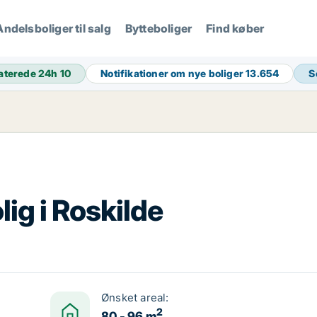
Andelsboliger til salg
Bytteboliger
Find køber
aterede 24h
10
Notifikationer om nye boliger
13.654
S
ig i Roskilde
Ønsket areal:
2
80 - 96 m