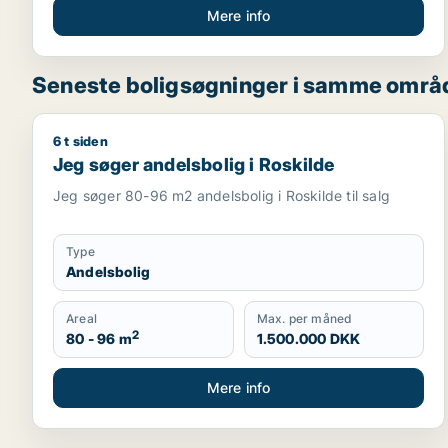
Mere info
Seneste boligsøgninger i samme områ
6 t siden
Jeg søger andelsbolig i Roskilde
Jeg søger andelsbolig i Roskilde
Jeg søger 80-96 m2 andelsbolig i Roskilde til salg
Type
Andelsbolig
Areal
Max. per måned
2
80 - 96 m
1.500.000 DKK
Mere info