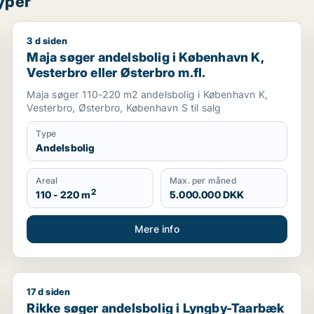
yper
3 d siden
harlottenlund m.fl.
Maja søger andelsbolig i København K, Vesterbro elle
Maja søger andelsbolig i København K,
Vesterbro eller Østerbro m.fl.
Maja søger 110-220 m2 andelsbolig i København K,
Vesterbro, Østerbro, København S til salg
Type
Andelsbolig
Areal
Max. per måned
2
110 - 220 m
5.000.000 DKK
Mere info
17 d siden
eller Frederiksberg m.fl.
Rikke søger andelsbolig i Lyngby-Taarbæk eller Gen
Rikke søger andelsbolig i Lyngby-Taarbæk