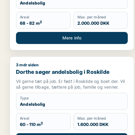
Andelsbolig
Areal
Max. per måned
2
68 - 82 m
2.000.000 DKK
Mere info
3 mdr siden
Dorthe søger andelsbolig i Roskilde
Dorthe søger andelsbolig i Roskilde
Vil gerne tæt på job. Er født i Roskilde og boet der. Vil
så gerne tilbage, tættere på job, familie og venner.
Type
Andelsbolig
Areal
Max. per måned
2
60 - 110 m
1.600.000 DKK