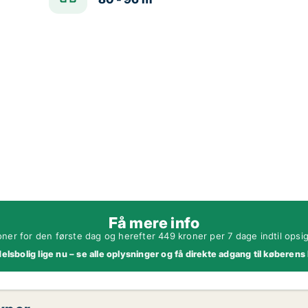
Få mere info
oner for den første dag og herefter 449 kroner per 7 dage indtil opsi
lsbolig lige nu – se alle oplysninger og få direkte adgang til køberens