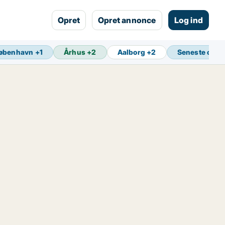
Opret
Opret annonce
Log ind
øbenhavn
+
1
Århus
+
2
Aalborg
+
2
Seneste opda