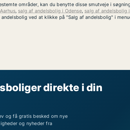
bestemte områder, kan du benytte disse smutveje i søgnin
 Aarhus
,
salg af andelsbolig i Odense
,
salg af andelsbolig 
 andelsbolig ved at klikke på "Salg af andelsbolig" i men
sboliger direkte i din
ev og få gratis besked om nye
ligheder og nyheder fra