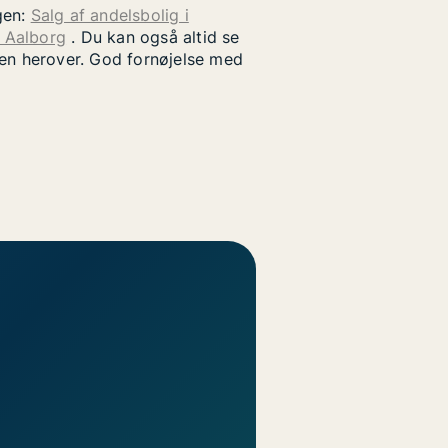
gen:
Salg af andelsbolig i
i Aalborg
. Du kan også altid se
uen herover. God fornøjelse med