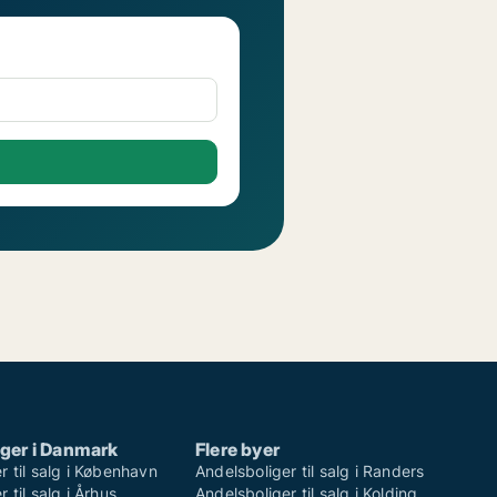
ger i Danmark
Flere byer
r til salg i København
Andelsboliger til salg i Randers
 til salg i Århus
Andelsboliger til salg i Kolding