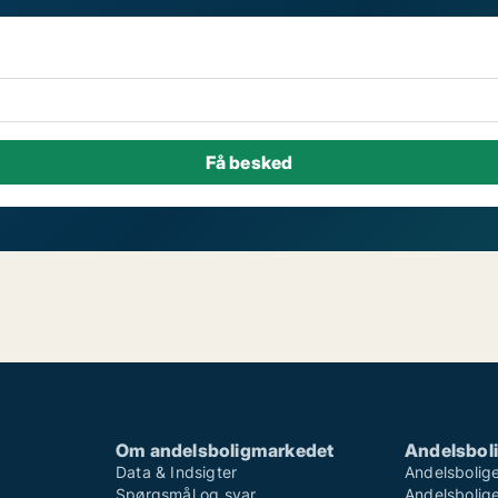
Om andelsboligmarkedet
Andelsboli
Data & Indsigter
Andelsbolige
Spørgsmål og svar
Andelsboliger