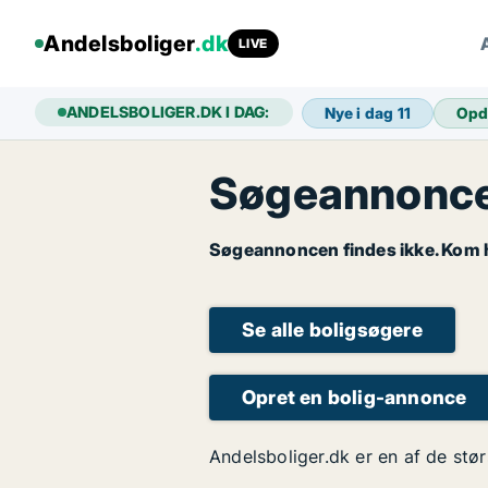
Andelsboliger
.dk
LIVE
ANDELSBOLIGER.DK I DAG:
Nye i dag
11
Opd
Søgeannoncen
Søgeannoncen findes ikke. Kom hu
Se alle boligsøgere
Opret en bolig-annonce
Andelsboliger.dk er en af de stør