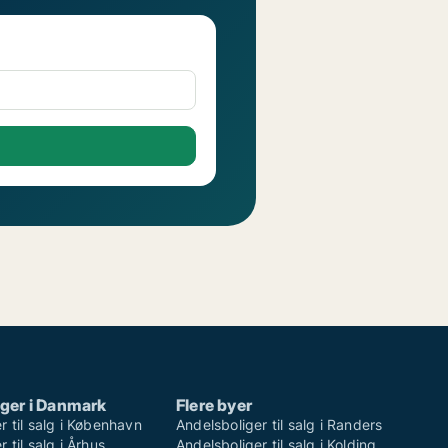
ger i Danmark
Flere byer
r til salg i København
Andelsboliger til salg i Randers
 til salg i Århus
Andelsboliger til salg i Kolding