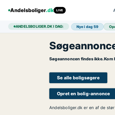
Andelsboliger
.dk
LIVE
ANDELSBOLIGER.DK I DAG:
Nye i dag
59
Op
Søgeannoncen
Søgeannoncen findes ikke. Kom hu
Se alle boligsøgere
Opret en bolig-annonce
Andelsboliger.dk er en af de stør