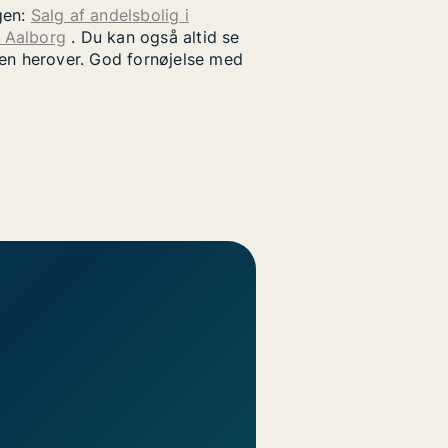
gen:
Salg af andelsbolig i
i Aalborg
. Du kan også altid se
uen herover. God fornøjelse med