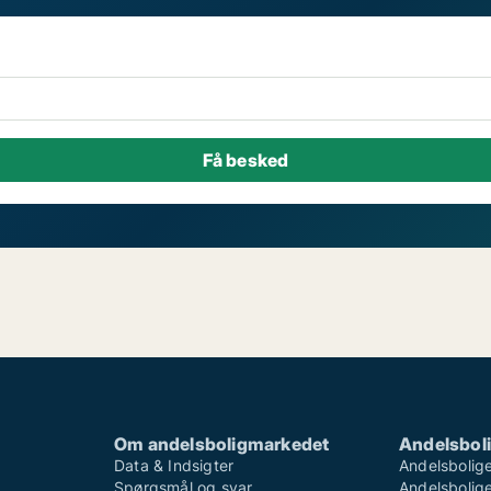
Om andelsboligmarkedet
Andelsboli
Data & Indsigter
Andelsbolige
Spørgsmål og svar
Andelsboliger