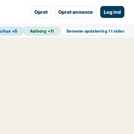
Opret
Opret annonce
Log ind
Århus
+
5
Aalborg
+
11
Seneste opdatering
1 t siden