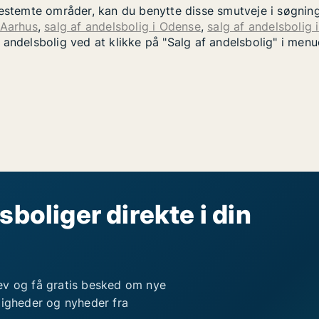
bestemte områder, kan du benytte disse smutveje i søgnin
 Aarhus
,
salg af andelsbolig i Odense
,
salg af andelsbolig 
 andelsbolig ved at klikke på "Salg af andelsbolig" i men
sboliger direkte i din
ev og få gratis besked om nye
ligheder og nyheder fra