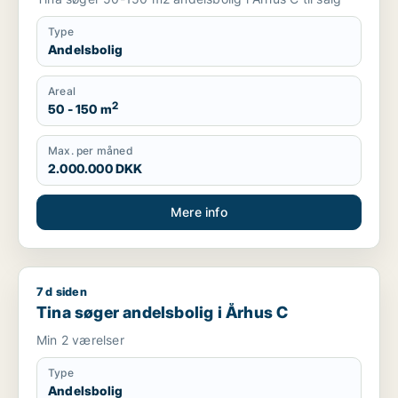
Type
Andelsbolig
Areal
2
50 - 150 m
Max. per måned
2.000.000 DKK
Mere info
7 d siden
Tina søger andelsbolig i Århus C
Tina søger andelsbolig i Århus C
Min 2 værelser
Type
Andelsbolig