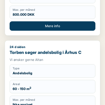
Max. per måned
800.000 DKK
Mere info
24 d siden
Torben søger andelsbolig i Århus C
Torben søger andelsbolig i Århus C
Vi ønsker gerne Altan
Type
Andelsbolig
Areal
2
60 - 150 m
Max. per måned
Ikke angivet