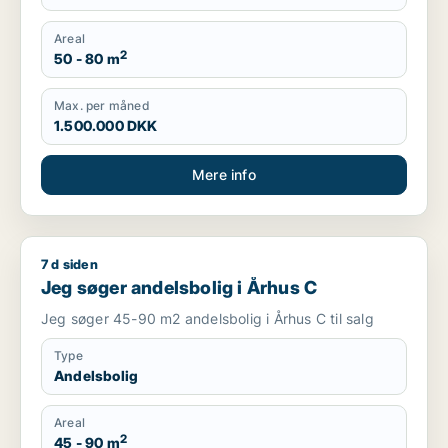
Areal
2
50 - 80 m
Max. per måned
1.500.000 DKK
Mere info
7 d siden
Jeg søger andelsbolig i Århus C
Jeg søger andelsbolig i Århus C
Jeg søger 45-90 m2 andelsbolig i Århus C til salg
Type
Andelsbolig
Areal
2
45 - 90 m