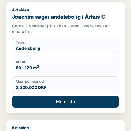
4 d siden
Joachim søger andelsbolig i Århus C
Joachim søger andelsbolig i Århus C
Gerne 3 værelser plus altan - eller 2 værelses stor
med altan
Type
Andelsbolig
Areal
2
60 - 120 m
Max. per måned
2.500.000 DKK
Mere info
5 d siden
Josephine søger andelsbolig i Århus C