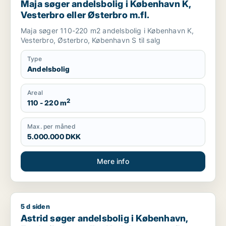
Maja søger andelsbolig i København K,
Vesterbro eller Østerbro m.fl.
Maja søger 110-220 m2 andelsbolig i København K,
Vesterbro, Østerbro, København S til salg
Type
Andelsbolig
Areal
2
110 - 220 m
Max. per måned
5.000.000 DKK
Mere info
5 d siden
Astrid søger andelsbolig i København, Frederiksberg eller H
Astrid søger andelsbolig i København,