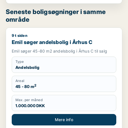
Seneste boligsøgninger i samme
område
9 t siden
Emil søger andelsbolig i Århus C
Emil søger andelsbolig i Århus C
Emil søger 45-80 m2 andelsbolig i Århus C til salg
Type
Andelsbolig
Areal
2
45 - 80 m
Max. per måned
1.000.000 DKK
Mere info