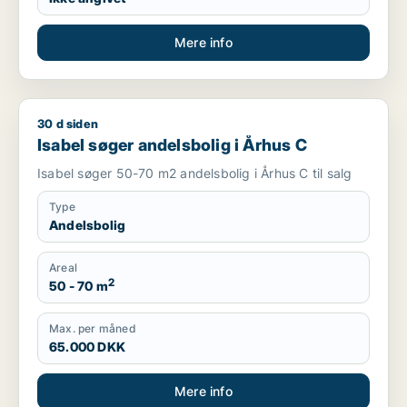
Mere info
30 d siden
Isabel søger andelsbolig i Århus C
Isabel søger andelsbolig i Århus C
Isabel søger 50-70 m2 andelsbolig i Århus C til salg
Type
Andelsbolig
Areal
2
50 - 70 m
Max. per måned
65.000 DKK
Mere info