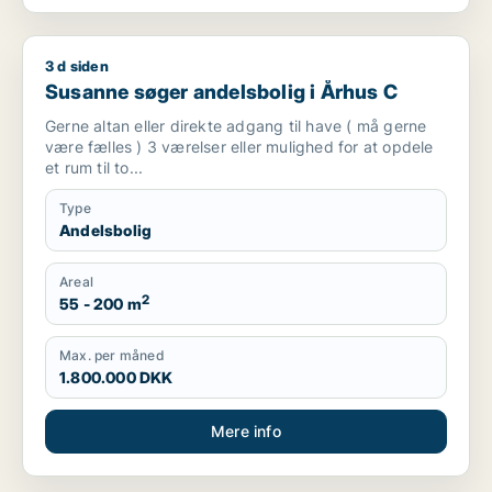
3 d siden
Susanne søger andelsbolig i Århus C
Susanne søger andelsbolig i Århus C
Gerne altan eller direkte adgang til have ( må gerne
være fælles ) 3 værelser eller mulighed for at opdele
et rum til to...
Type
Andelsbolig
Areal
2
55 - 200 m
Max. per måned
1.800.000 DKK
Mere info