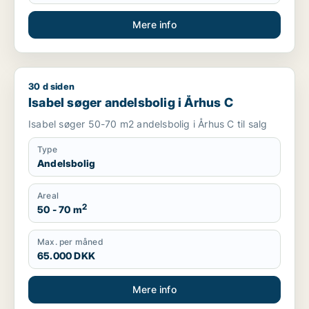
Mere info
30 d siden
Isabel søger andelsbolig i Århus C
Isabel søger andelsbolig i Århus C
Isabel søger 50-70 m2 andelsbolig i Århus C til salg
Type
Andelsbolig
Areal
2
50 - 70 m
Max. per måned
65.000 DKK
Mere info