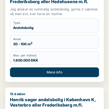
Frederiksberg eller Hedehusene m.fl.
Jeg ønsker en rummelig andelsbolig, gerne 2 værelse
så man evt. kan have en roomie
Type
Andelsbolig
Areal
2
30 - 100 m
Max. per måned
1.600.000 DKK
Mere info
13 d siden
Henrik søger andelsbolig i København K, Vesterbro eller Fred
Henrik søger andelsbolig i København K,
Vesterbro eller Frederiksberg m.fl.