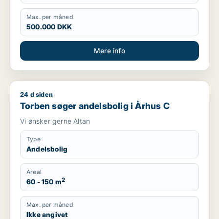
Max. per måned
500.000 DKK
Mere info
24 d siden
Torben søger andelsbolig i Århus C
Torben søger andelsbolig i Århus C
Vi ønsker gerne Altan
Type
Andelsbolig
Areal
2
60 - 150 m
Max. per måned
Ikke angivet