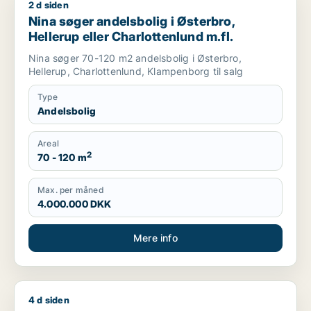
2 d siden
Nina søger andelsbolig i Østerbro, Hellerup eller Charlottenlu
Nina søger andelsbolig i Østerbro,
Hellerup eller Charlottenlund m.fl.
Nina søger 70-120 m2 andelsbolig i Østerbro,
Hellerup, Charlottenlund, Klampenborg til salg
Type
Andelsbolig
Areal
2
70 - 120 m
Max. per måned
4.000.000 DKK
Mere info
4 d siden
Maja søger andelsbolig i København K, Vesterbro eller Østerb