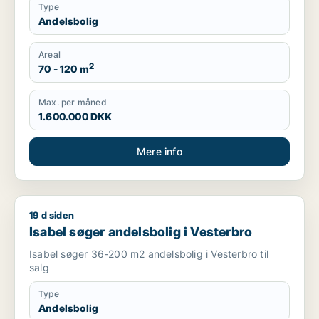
Type
Andelsbolig
Areal
2
70 - 120 m
Max. per måned
1.600.000 DKK
Mere info
19 d siden
Isabel søger andelsbolig i Vesterbro
Isabel søger andelsbolig i Vesterbro
Isabel søger 36-200 m2 andelsbolig i Vesterbro til
salg
Type
Andelsbolig