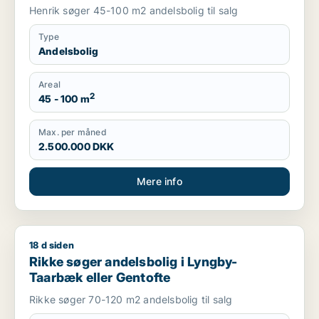
Henrik søger 45-100 m2 andelsbolig til salg
Type
Andelsbolig
Areal
2
45 - 100 m
Max. per måned
2.500.000 DKK
Mere info
18 d siden
Rikke søger andelsbolig i Lyngby-Taarbæk eller Gentofte
Rikke søger andelsbolig i Lyngby-
Taarbæk eller Gentofte
Rikke søger 70-120 m2 andelsbolig til salg