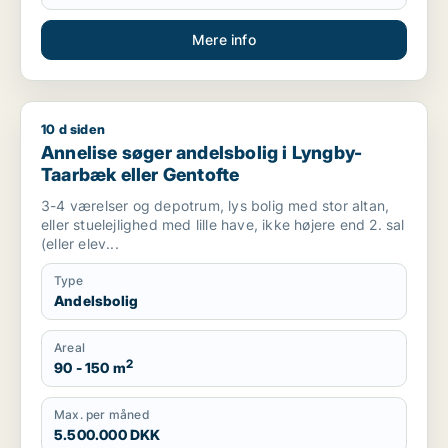
Mere info
10 d siden
Annelise søger andelsbolig i Lyngby-Taarbæk eller Gentofte
Annelise søger andelsbolig i Lyngby-
Taarbæk eller Gentofte
3-4 værelser og depotrum, lys bolig med stor altan,
eller stuelejlighed med lille have, ikke højere end 2. sal
(eller elev...
Type
Andelsbolig
Areal
2
90 - 150 m
Max. per måned
5.500.000 DKK