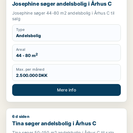
Josephine søger andelsbolig i Århus C
Josephine søger 44-80 m2 andelsbolig i Århus C til
salg
Type
Andelsbolig
Areal
2
44 - 80 m
Max. per måned
2.500.000 DKK
Mere info
6 d siden
Tina søger andelsbolig i Århus C
Tina søger andelsbolig i Århus C
Tina søger 50-150 m2 andelsbolig i Århus C til salg