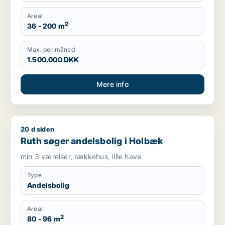
Areal
2
36 - 200 m
Max. per måned
1.500.000 DKK
Mere info
20 d siden
Ruth søger andelsbolig i Holbæk
Ruth søger andelsbolig i Holbæk
min 3 værelser, rækkehus, lille have
Type
Andelsbolig
Areal
2
80 - 96 m