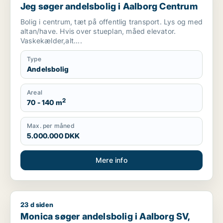
Jeg søger andelsbolig i Aalborg Centrum
Bolig i centrum, tæt på offentlig transport. Lys og med
altan/have. Hvis over stueplan, måed elevator.
Vaskekælder,alt....
Type
Andelsbolig
Areal
2
70 - 140 m
Max. per måned
5.000.000 DKK
Mere info
23 d siden
Monica søger andelsbolig i Aalborg SV, Aalborg SØ eller Aal
Monica søger andelsbolig i Aalborg SV,