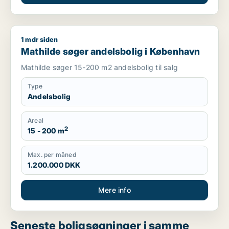
1 mdr siden
Mathilde søger andelsbolig i København
Mathilde søger andelsbolig i København
Mathilde søger 15-200 m2 andelsbolig til salg
Type
Andelsbolig
Areal
2
15 - 200 m
Max. per måned
1.200.000 DKK
Mere info
Seneste boligsøgninger i samme