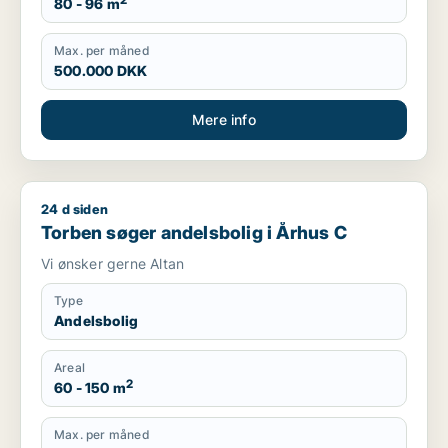
2
80 - 96 m
Max. per måned
500.000 DKK
Mere info
24 d siden
Torben søger andelsbolig i Århus C
Torben søger andelsbolig i Århus C
Vi ønsker gerne Altan
Type
Andelsbolig
Areal
2
60 - 150 m
Max. per måned