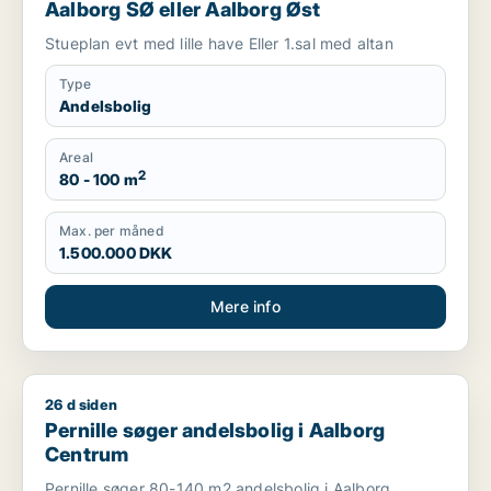
Aalborg SØ eller Aalborg Øst
Stueplan evt med lille have Eller 1.sal med altan
Type
Andelsbolig
Areal
2
80 - 100 m
Max. per måned
1.500.000 DKK
Mere info
26 d siden
Pernille søger andelsbolig i Aalborg Centrum
Pernille søger andelsbolig i Aalborg
Centrum
Pernille søger 80-140 m2 andelsbolig i Aalborg