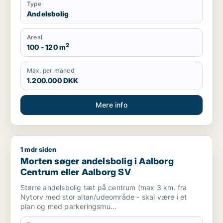
Type
Andelsbolig
Areal
2
100 - 120 m
Max. per måned
1.200.000 DKK
Mere info
1 mdr siden
Morten søger andelsbolig i Aalborg Centrum eller Aalborg S
Morten søger andelsbolig i Aalborg
Centrum eller Aalborg SV
Større andelsbolig tæt på centrum (max 3 km. fra
Nytorv med stor altan/udeområde - skal være i et
plan og med parkeringsmu...