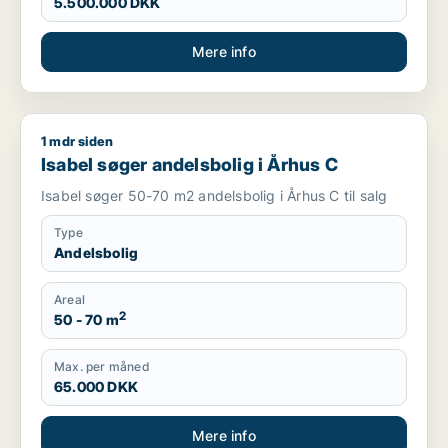
5.500.000 DKK
Mere info
1 mdr siden
Isabel søger andelsbolig i Århus C
Isabel søger andelsbolig i Århus C
Isabel søger 50-70 m2 andelsbolig i Århus C til salg
Type
Andelsbolig
Areal
2
50 - 70 m
Max. per måned
65.000 DKK
Mere info