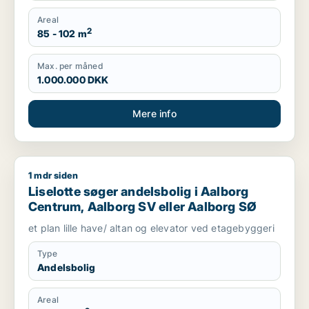
Areal
2
85 - 102 m
Max. per måned
1.000.000 DKK
Mere info
1 mdr siden
Liselotte søger andelsbolig i Aalborg Centrum, Aalborg SV e
Liselotte søger andelsbolig i Aalborg
Centrum, Aalborg SV eller Aalborg SØ
et plan lille have/ altan og elevator ved etagebyggeri
Type
Andelsbolig
Areal