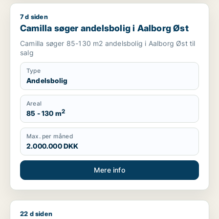
7 d siden
Camilla søger andelsbolig i Aalborg Øst
Camilla søger andelsbolig i Aalborg Øst
Camilla søger 85-130 m2 andelsbolig i Aalborg Øst til
salg
Type
Andelsbolig
Areal
2
85 - 130 m
Max. per måned
2.000.000 DKK
Mere info
22 d siden
Jeg søger andelsbolig i Aalborg Centrum