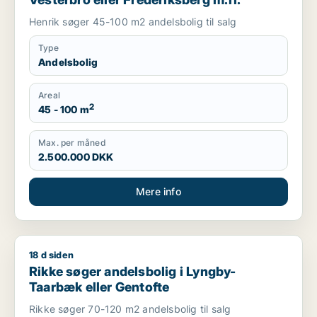
Henrik søger 45-100 m2 andelsbolig til salg
Type
Andelsbolig
Areal
2
45 - 100 m
Max. per måned
2.500.000 DKK
Mere info
18 d siden
Rikke søger andelsbolig i Lyngby-Taarbæk eller Gentofte
Rikke søger andelsbolig i Lyngby-
Taarbæk eller Gentofte
Rikke søger 70-120 m2 andelsbolig til salg