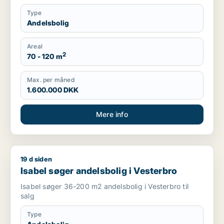
Type
Andelsbolig
Areal
2
70 - 120 m
Max. per måned
1.600.000 DKK
Mere info
19 d siden
Isabel søger andelsbolig i Vesterbro
Isabel søger andelsbolig i Vesterbro
Isabel søger 36-200 m2 andelsbolig i Vesterbro til
salg
Type