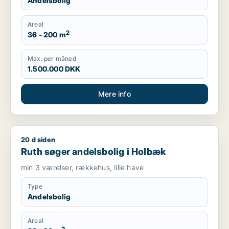
Andelsbolig
Areal
2
36 - 200 m
Max. per måned
1.500.000 DKK
Mere info
20 d siden
Ruth søger andelsbolig i Holbæk
Ruth søger andelsbolig i Holbæk
min 3 værelser, rækkehus, lille have
Type
Andelsbolig
Areal