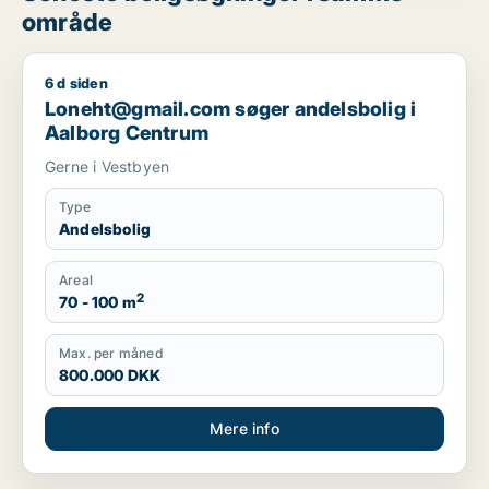
område
6 d siden
Loneht@gmail.com søger andelsbolig i Aalborg Centrum
Loneht@gmail.com søger andelsbolig i
Aalborg Centrum
Gerne i Vestbyen
Type
Andelsbolig
Areal
2
70 - 100 m
Max. per måned
800.000 DKK
Mere info