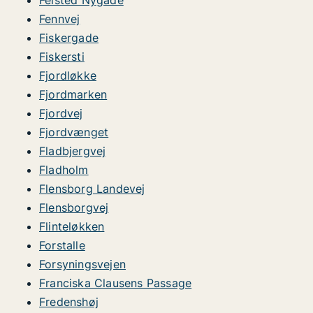
Felsted Nygade
Fennvej
Fiskergade
Fiskersti
Fjordløkke
Fjordmarken
Fjordvej
Fjordvænget
Fladbjergvej
Fladholm
Flensborg Landevej
Flensborgvej
Flinteløkken
Forstalle
Forsyningsvejen
Franciska Clausens Passage
Fredenshøj