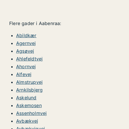
Flere gader i Aabenraa:
Abildkær
Agernvej
Agsøvej
Ahlefeldtvej
Ahornvej
Alfevej
Almstrupvej
Arnkilsbjerg
Askelund
Askemosen
Assenholmvej
Avbækvej
Avbækvigvej