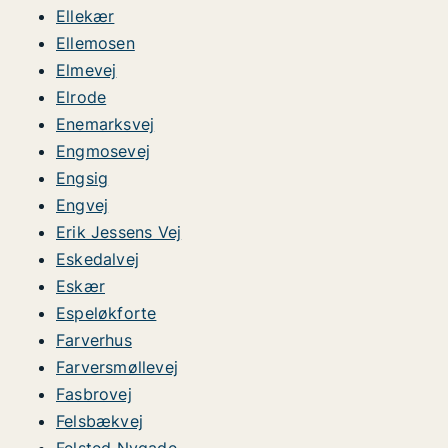
Ellekær
Ellemosen
Elmevej
Elrode
Enemarksvej
Engmosevej
Engsig
Engvej
Erik Jessens Vej
Eskedalvej
Eskær
Espeløkforte
Farverhus
Farversmøllevej
Fasbrovej
Felsbækvej