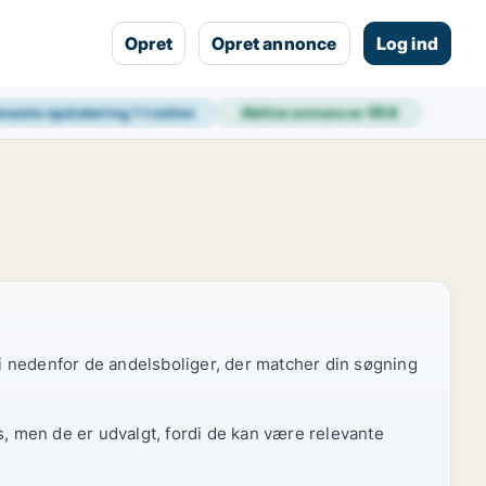
Opret
Opret annonce
Log ind
neste opdatering
1 t siden
Aktive annoncer
958
 vi nedenfor de andelsboliger, der matcher din søgning
s, men de er udvalgt, fordi de kan være relevante