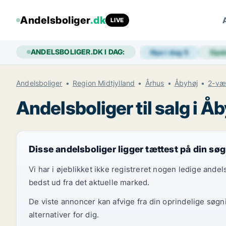
Andelsboliger
.dk
LIVE
ANDELSBOLIGER.DK I DAG:
Nye i dag
5
Opd
Andelsboliger
Region Midtjylland
Århus
Åbyhøj
2-væ
Andelsboliger til salg i Å
Disse andelsboliger ligger tættest på din sø
Vi har i øjeblikket ikke registreret nogen ledige and
bedst ud fra det aktuelle marked.
De viste annoncer kan afvige fra din oprindelige søgn
alternativer for dig.