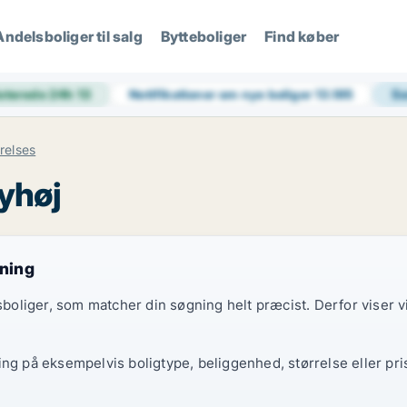
Andelsboliger til salg
Bytteboliger
Find køber
aterede 24h
13
Notifikationer om nye boliger
13.185
Se
relses
byhøj
gning
elsboliger, som matcher din søgning helt præcist. Derfor viser
ing på eksempelvis boligtype, beliggenhed, størrelse eller pri