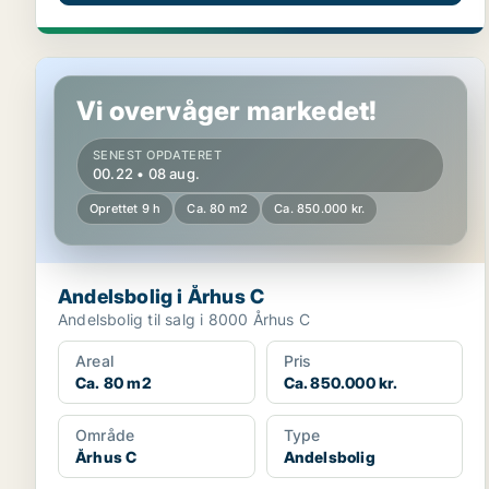
Andelsbolig i Århus C
Vi overvåger markedet!
SENEST OPDATERET
00.22 • 08 aug.
Oprettet 9 h
Ca. 80 m2
Ca. 850.000 kr.
Andelsbolig i Århus C
Andelsbolig til salg i 8000 Århus C
Areal
Pris
Ca. 80 m2
Ca. 850.000 kr.
Område
Type
Århus C
Andelsbolig