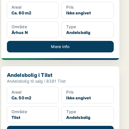
Areal
Pris
Ca. 60 m2
Ikke angivet
Område
Type
Århus N
Andelsbolig
Mere info
Andelsbolig i Tilst
Andelsbolig i Tilst
Andelsbolig til salg i 8381 Tilst
Areal
Pris
Ca. 50 m2
Ikke angivet
Område
Type
Tilst
Andelsbolig