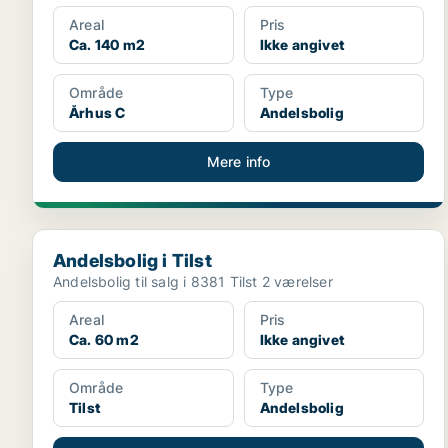
Areal
Pris
Ca. 140 m2
Ikke angivet
Område
Type
Århus C
Andelsbolig
Mere info
Andelsbolig i Tilst
Andelsbolig i Tilst
Andelsbolig til salg i 8381 Tilst 2 værelser
Areal
Pris
Ca. 60 m2
Ikke angivet
Område
Type
Tilst
Andelsbolig