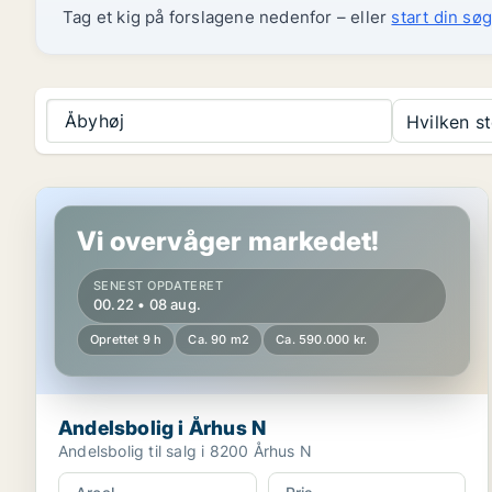
Tag et kig på forslagene nedenfor – eller
start din søg
Åbyhøj
Hvilken s
Andelsbolig i Århus N
Vi overvåger markedet!
SENEST OPDATERET
00.22 • 08 aug.
Oprettet 9 h
Ca. 90 m2
Ca. 590.000 kr.
Andelsbolig i Århus N
Andelsbolig til salg i 8200 Århus N