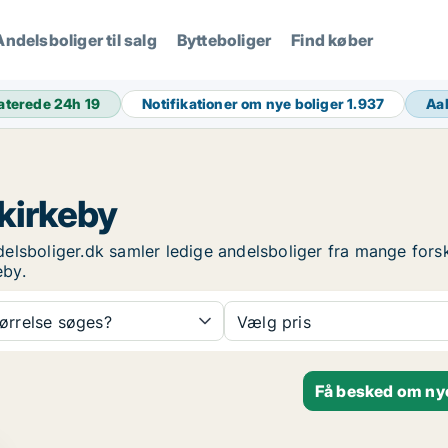
Andelsboliger til salg
Bytteboliger
Find køber
aterede 24h
19
Notifikationer om nye boliger
1.937
Aa
akirkeby
ndelsboliger.dk samler ledige andelsboliger fra mange fors
eby.
tørrelse søges?
Vælg pris
Få besked om nye