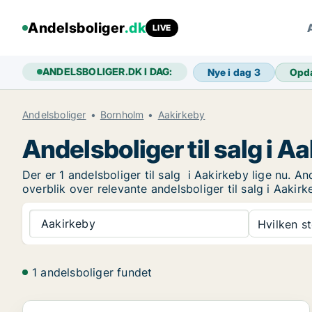
Andelsboliger
.dk
LIVE
ANDELSBOLIGER.DK I DAG:
Nye i dag
3
Opd
Andelsboliger
Bornholm
Aakirkeby
Andelsboliger til salg i A
Der er 1 andelsboliger til salg i Aakirkeby lige nu. A
overblik over relevante andelsboliger til salg i Aakirk
Aakirkeby
Hvilken s
1 andelsboliger fundet
Andelsbolig i Aakirkeby