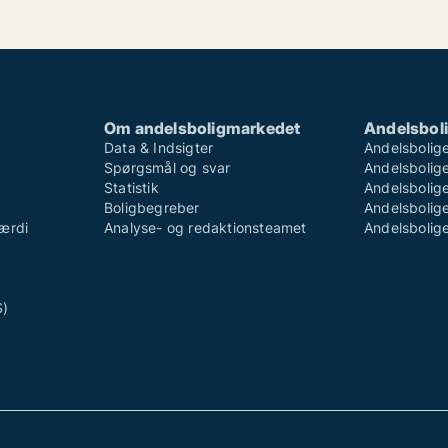
Om andelsboligmarkedet
Andelsboli
Data & Indsigter
Andelsbolige
Spørgsmål og svar
Andelsboliger
Statistik
Andelsbolige
Boligbegreber
Andelsboliger
ærdi
Analyse- og redaktionsteamet
Andelsboliger
S)