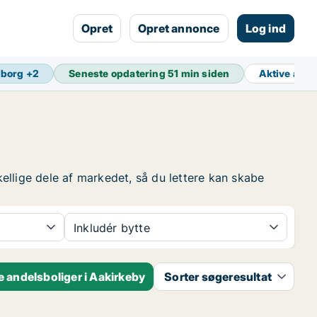
Opret
Opret annonce
Log ind
lborg
+
2
Seneste opdatering
51 min siden
Aktive ann
kellige dele af markedet, så du lettere kan skabe
Inkludér bytte
 andelsboliger i Aakirkeby
Sorter søgeresultat