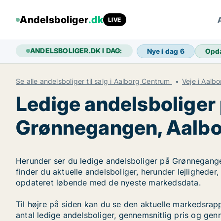
Andelsboliger
.dk
LIVE
ANDELSBOLIGER.DK I DAG:
Nye i dag
6
Opd
Se alle andelsboliger til salg i Aalborg Centrum
Veje i Aalb
Ledige andelsboliger
Grønnegangen, Aalb
Herunder ser du ledige andelsboliger på Grønnegang
finder du aktuelle andelsboliger, herunder lejligheder
opdateret løbende med de nyeste markedsdata.
Til højre på siden kan du se den aktuelle markedsr
antal ledige andelsboliger, gennemsnitlig pris og genn