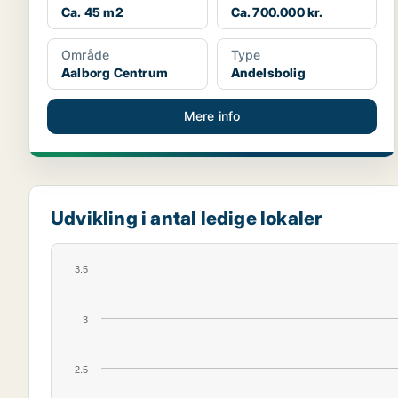
Ca. 45 m2
Ca. 700.000 kr.
Område
Type
Aalborg Centrum
Andelsbolig
Mere info
Udvikling i antal ledige lokaler
3.5
3
2.5