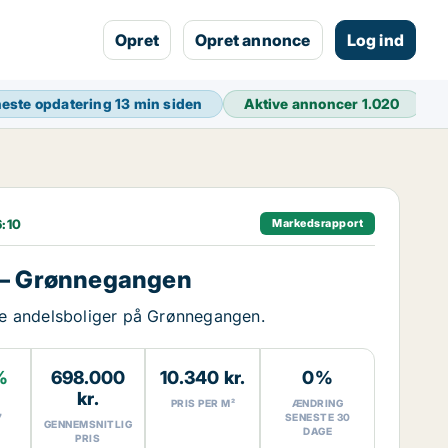
Opret
Opret annonce
Log ind
este opdatering
13 min siden
Aktive annoncer
1.020
:10
Markedsrapport
 – Grønnegangen
ige andelsboliger på Grønnegangen.
%
698.000
10.340 kr.
0%
kr.
PRIS PER M²
ÆNDRING
7
SENESTE 30
GENNEMSNITLIG
DAGE
PRIS