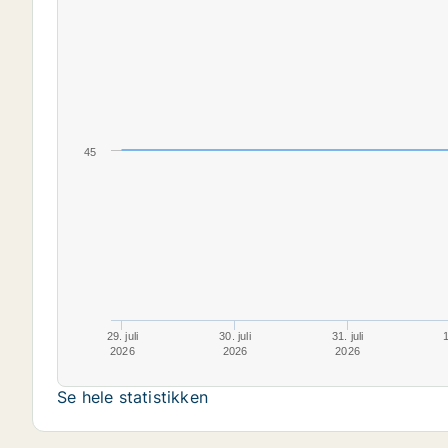
45
29. juli
30. juli
31. juli
1
2026
2026
2026
Se hele statistikken