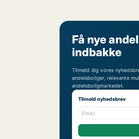
Få nye andel
indbakke
Tilmeld dig vores nyhedsbr
andelsboliger, relevante mu
andelsboligmarkedet.
Tilmeld nyhedsbrev
Email