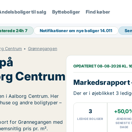
Andelsboliger til salg
Bytteboliger
Find køber
aterede 24h
7
Notifikationer om nye boliger
14.011
Sen
org Centrum
Grønnegangen
 på
OPDATERET 08-08-2026 KL. 16
org Centrum
Markedsrapport
Der er i øjeblikket 3 led
en i Aalborg Centrum. Her
, huse og andre boligtyper –
3
+50,0
LEDIGE BOLIGER
ÆNDRING
apport for Grønnegangen med
SENESTE 
DAGE
emsnitlig pris pr. m².