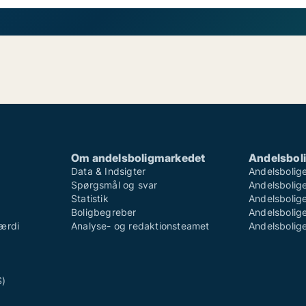
Om andelsboligmarkedet
Andelsboli
Data & Indsigter
Andelsbolige
Spørgsmål og svar
Andelsboliger
Statistik
Andelsbolige
Boligbegreber
Andelsboliger
ærdi
Analyse- og redaktionsteamet
Andelsboliger
S)