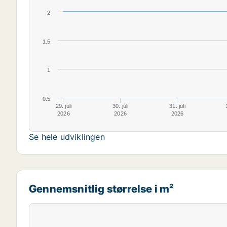
2
1.5
1
0.5
29. juli
30. juli
31. juli
2026
2026
2026
Se hele udviklingen
Gennemsnitlig størrelse i m²