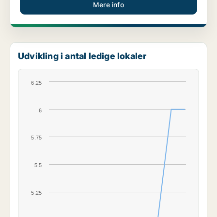
Mere info
Udvikling i antal ledige lokaler
6.25
6
5.75
5.5
5.25