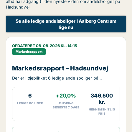
altid har adgang til den nyeste viden om andelsboliger på
Hadsundvej.
Se alle ledige andelsboliger i Aalborg Centrum
lige nu
OPDATERET 08-08-2026 KL. 14:15
Markedsrapport
Markedsrapport – Hadsundvej
Der er i øjeblikket 6 ledige andelsboliger på
Hadsundvej.
6
+20,0%
346.500
kr.
LEDIGE BOLIGER
ÆNDRING
SENESTE 7 DAGE
GENNEMSNITLIG
PRIS