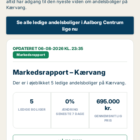
altid har adgang til den nyeste viden om andelsboliger på
Kærvang.
Se alle ledige andelsboliger i Aalborg Centrum
lige nu
OPDATERET 06-08-2026 KL. 23:35
Markedsrapport
Markedsrapport – Kærvang
Der er i øjeblikket 5 ledige andelsboliger på Kærvang.
5
0%
695.000
kr.
LEDIGE BOLIGER
ÆNDRING
SENESTE 7 DAGE
GENNEMSNITLIG
PRIS