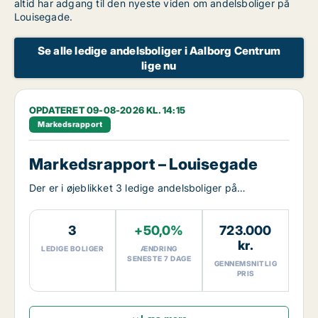
altid har adgang til den nyeste viden om andelsboliger på
Louisegade.
Se alle ledige andelsboliger i Aalborg Centrum
lige nu
OPDATERET 09-08-2026 KL. 14:15
Markedsrapport
Markedsrapport – Louisegade
Der er i øjeblikket 3 ledige andelsboliger på
Louisegade.
3
+50,0%
723.000
kr.
LEDIGE BOLIGER
ÆNDRING
SENESTE 7 DAGE
GENNEMSNITLIG
PRIS