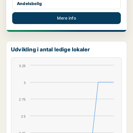
Andelsbolig
Mere info
Udvikling i antal ledige lokaler
3.25
3
2.75
2.5