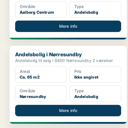
Område
Type
Aalborg Centrum
Andelsbolig
Mere info
Andelsbolig i Nørresundby
Andelsbolig i Nørresundby
Andelsbolig til salg i 9400 Nørresundby 2 værelser
Areal
Pris
Ca. 65 m2
Ikke angivet
Område
Type
Nørresundby
Andelsbolig
Mere info