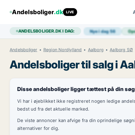
Andelsboliger
.dk
LIVE
ANDELSBOLIGER.DK I DAG:
Nye i dag
56
Op
Andelsboliger
Region Nordjylland
Aalborg
Aalborg SØ
Andelsboliger til salg i A
Disse andelsboliger ligger tættest på din sø
Vi har i øjeblikket ikke registreret nogen ledige and
bedst ud fra det aktuelle marked.
De viste annoncer kan afvige fra din oprindelige søgn
alternativer for dig.