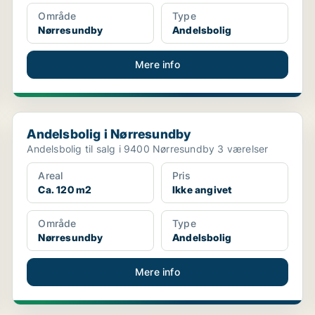
Område
Type
Nørresundby
Andelsbolig
Mere info
Andelsbolig i Nørresundby
Andelsbolig i Nørresundby
Andelsbolig til salg i 9400 Nørresundby 3 værelser
Areal
Pris
Ca. 120 m2
Ikke angivet
Område
Type
Nørresundby
Andelsbolig
Mere info