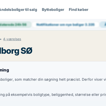
Andelsboliger til salg
Bytteboliger
Find køber
daterede 24h
56
Notifikationer om nye boliger
3.335
4-værelses
alborg SØ
gning
elsboliger, som matcher din søgning helt præcist. Derfor viser
ing på eksempelvis boligtype, beliggenhed, størrelse eller pri