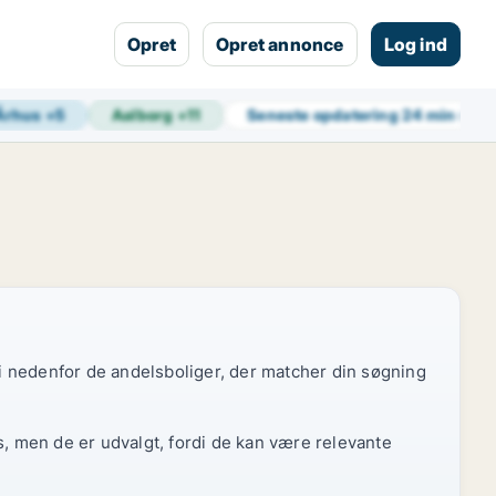
Opret
Opret annonce
Log ind
Århus
+
5
Aalborg
+
11
Seneste opdatering
24 min side
 vi nedenfor de andelsboliger, der matcher din søgning
s, men de er udvalgt, fordi de kan være relevante