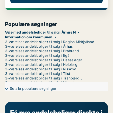
Populære søgninger
Veje med andelsboliger til salg i Århus N
Information om kommunen
3-værelses andelsboliger til salg i Region Midtjylland
3-værelses andelsboliger til salg i Århus
3-værelses andelsboliger til salg i Brabrand
3-værelses andelsboliger til salg i Egå
3-værelses andelsboliger til salg i Hasselager
3-værelses andelsboliger til salg i Højbjerg
3-værelses andelsboliger til salg i Risskov
3-værelses andelsboliger til salg i Tilst
3-værelses andelsboliger til salg i Tranbjerg J
3-værelses andelsboliger til salg i Viby J
3-værelses andelsboliger til salg i Åbyhøj
Se alle populære søgninger
3-værelses andelsboliger til salg i Århus C
3-værelses andelsboliger til salg i Århus V
Få nye andelsboliger direkte i