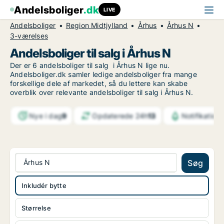
Andelsboliger
.dk
LIVE
Andelsboliger
Region Midtjylland
Århus
Århus N
3-værelses
Andelsboliger til salg i Århus N
Der er 6 andelsboliger til salg i Århus N lige nu.
Andelsboliger.dk samler ledige andelsboliger fra mange
forskellige dele af markedet, så du lettere kan skabe
overblik over relevante andelsboliger til salg i Århus N.
Nye i dag
9
Opdaterede 24h
13
Notifikation
Århus N
Søg
Inkludér bytte
Størrelse