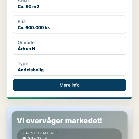
Areal
Ca. 90 m2
Pris
Ca. 600.000 kr.
Område
Århus N
Type
Andelsbolig
Mere info
Andelsbolig i Århus N
Vi overvåger markedet!
SENEST OPDATERET
09.36 • 17 jul.