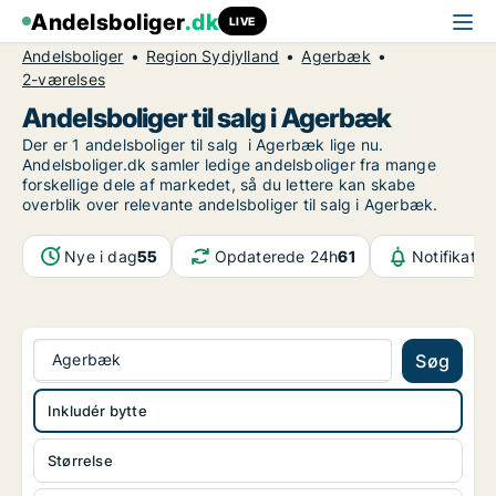
Andelsboliger
.dk
LIVE
Andelsboliger
Region Sydjylland
Agerbæk
2-værelses
Andelsboliger til salg i Agerbæk
Der er 1 andelsboliger til salg i Agerbæk lige nu.
Andelsboliger.dk samler ledige andelsboliger fra mange
forskellige dele af markedet, så du lettere kan skabe
overblik over relevante andelsboliger til salg i Agerbæk.
Nye i dag
55
Opdaterede 24h
61
Notifikatio
Agerbæk
Søg
Inkludér bytte
Størrelse