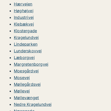
Hærvejen
Høghøjvej
Industrivej
Klebækvej
Klostergade
Kragelundvej
Lindeparken
Lunderskovvej
Læborgvej
Margretenborgvej
Moesgårdvej
Mosevej
Møllegårdsvej
Møllevej
Møllevænget
Nedre Kragelundvej