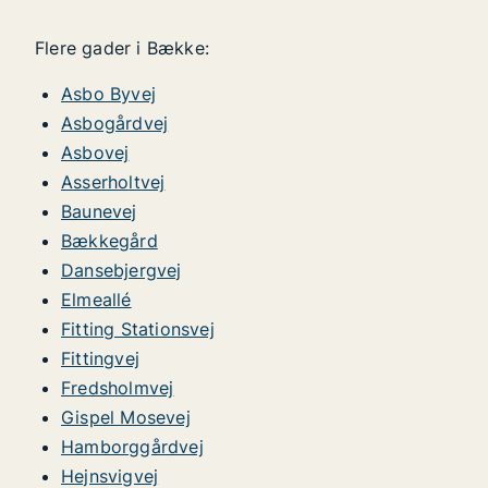
Flere gader i Bække:
Asbo Byvej
Asbogårdvej
Asbovej
Asserholtvej
Baunevej
Bækkegård
Dansebjergvej
Elmeallé
Fitting Stationsvej
Fittingvej
Fredsholmvej
Gispel Mosevej
Hamborggårdvej
Hejnsvigvej