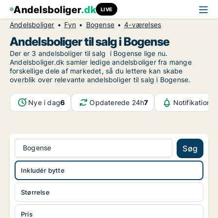
Andelsboliger
.dk
LIVE
Andelsboliger
Fyn
Bogense
4-værelses
Andelsboliger til salg i Bogense
Der er 3 andelsboliger til salg i Bogense lige nu.
Andelsboliger.dk samler ledige andelsboliger fra mange
forskellige dele af markedet, så du lettere kan skabe
overblik over relevante andelsboliger til salg i Bogense.
Nye i dag
6
Opdaterede 24h
7
Notifikatione
Bogense
Søg
Inkludér bytte
Størrelse
Pris