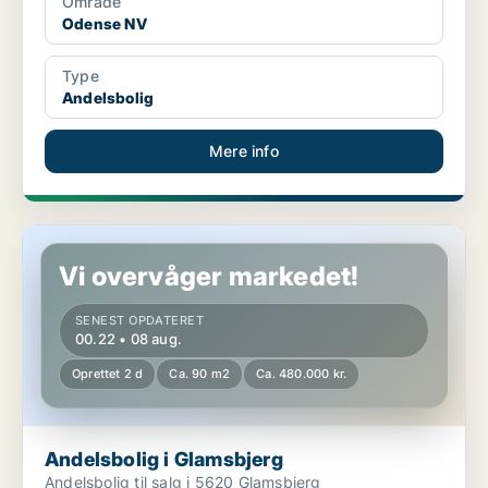
Område
Odense NV
Type
Andelsbolig
Mere info
Andelsbolig i Glamsbjerg
Vi overvåger markedet!
SENEST OPDATERET
00.22 • 08 aug.
Oprettet 2 d
Ca. 90 m2
Ca. 480.000 kr.
Andelsbolig i Glamsbjerg
Andelsbolig til salg i 5620 Glamsbjerg