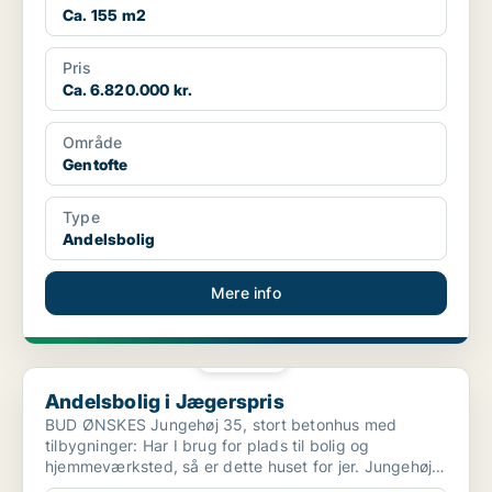
Ca. 155 m2
Pris
Ca. 6.820.000 kr.
Område
Gentofte
Type
Andelsbolig
Mere info
PLATIN
Andelsbolig i Jægerspris
Andelsbolig i Jægerspris
BUD ØNSKES Jungehøj 35, stort betonhus med
tilbygninger: Har I brug for plads til bolig og
hjemmeværksted, så er dette huset for jer. Jungehøj
35, kræver...