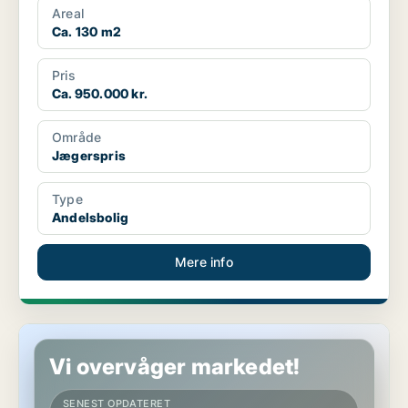
Areal
Ca. 130 m2
Pris
Ca. 950.000 kr.
Område
Jægerspris
Type
Andelsbolig
Mere info
Andelsbolig i Jægerspris
Vi overvåger markedet!
SENEST OPDATERET