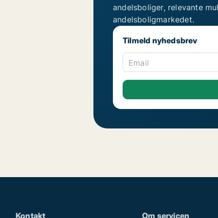
andelsboliger, relevante mu
andelsboligmarkedet.
Tilmeld nyhedsbrev
Email
Kontakt
Om servicen