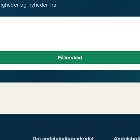
ligheder og nyheder fra
Om andelsboligmarkedet
Andelsboli