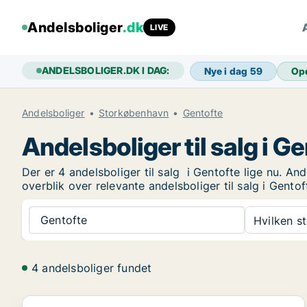
Andelsboliger
.dk
LIVE
ANDELSBOLIGER.DK I DAG:
Nye i dag
59
Op
Andelsboliger
Storkøbenhavn
Gentofte
Andelsboliger til salg i G
Der er 4 andelsboliger til salg i Gentofte lige nu. An
overblik over relevante andelsboliger til salg i Gentof
Gentofte
Hvilken s
4 andelsboliger fundet
Andelsbolig i Gentofte