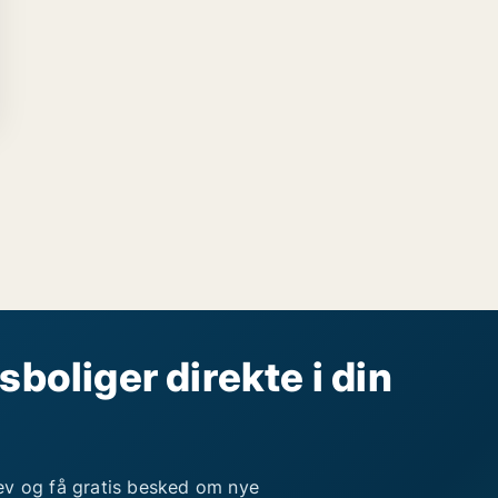
sboliger direkte i din
ev og få gratis besked om nye