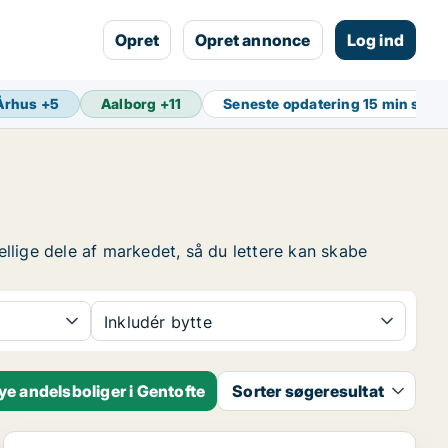
Opret
Opret annonce
Log ind
Århus
+
5
Aalborg
+
11
Seneste opdatering
15 min side
ellige dele af markedet, så du lettere kan skabe
Inkludér bytte
e andelsboliger i Gentofte
Sorter søgeresultat
Andelsbolig i Gentofte