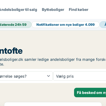
Andelsboliger til salg
Bytteboliger
Find køber
daterede 24h
59
Notifikationer om nye boliger
4.099
entofte
delsboliger.dk samler ledige andelsboliger fra mange forsk
te.
tørrelse søges?
Vælg pris
Få besked om ny
Andelsbolig i Gentofte