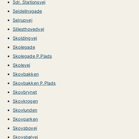
Sdr. Stationsvej
Seidelinsgade
Sejrupvej
Sillesthovedvej
Skoldingvej
Skolegade
Skolegade P.Plads
Skolevej
Skovbakken
Skovbakken P.Plads
Skovbrynet
Skovkrogen
Skovlunden
Skovparken
Skovsbovej
Skovsbølvej