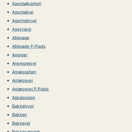
Agerbølparken
Agerbølvej
Agerholmvej
Agervang
Allegade
Allegade P.Plads
Amager
Anemonevej
Anlægsstien
Anlægsvej
Anlægsvej P.Plads
Askelunden
Bakkelyvej
Bakken
Bakkevej
Bakkevænget