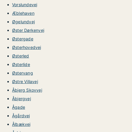
Vorslundevej
Æblehaven
Øgelundvej
Øster Dørkenvej
Østergade
Østerhovedvej
Østerled
Østerlide
Østervang
Østre Villavej
Åbjerg Skovvej
Åbjergvej
Ågade
Ågårdvej
Ålbækvej