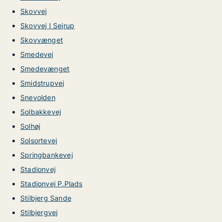
Skovvej
Skovvej I Sejrup
Skovvænget
Smedevej
Smedevænget
Smidstrupvej
Snevolden
Solbakkevej
Solhøj
Solsortevej
Springbankevej
Stadionvej
Stadionvej P.Plads
Stilbjerg Sande
Stilbjergvej