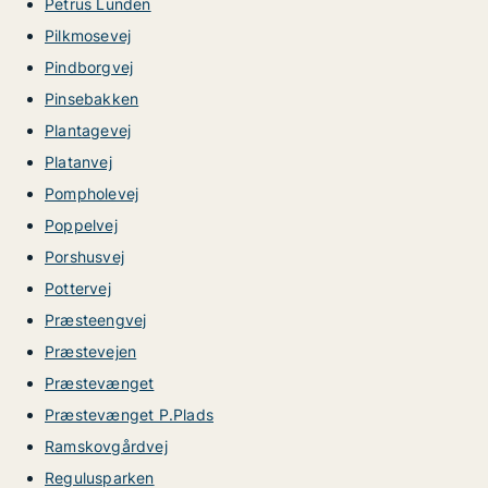
Petrus Lunden
Pilkmosevej
Pindborgvej
Pinsebakken
Plantagevej
Platanvej
Pompholevej
Poppelvej
Porshusvej
Pottervej
Præsteengvej
Præstevejen
Præstevænget
Præstevænget P.Plads
Ramskovgårdvej
Regulusparken