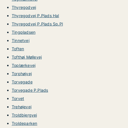
Thyregodvej
Thyregodvej P.Plads Hal
Thyregodvej P.Plads Sp.Pl
Tingpladsen
Tinnetvej
Toften
Tofthøj Møllevej
Toplærkevej
Torphøjvej
Torvegade
Torvegade P.Plads
Torvet
Trehøjevej
Troldbjergvej
Troldeparken