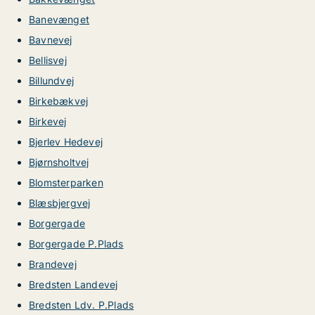
Banevænget
Bavnevej
Bellisvej
Billundvej
Birkebækvej
Birkevej
Bjerlev Hedevej
Bjørnsholtvej
Blomsterparken
Blæsbjergvej
Borgergade
Borgergade P.Plads
Brandevej
Bredsten Landevej
Bredsten Ldv. P.Plads