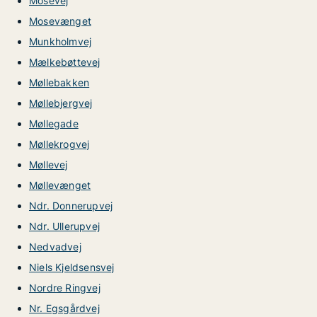
Mosevej
Mosevænget
Munkholmvej
Mælkebøttevej
Møllebakken
Møllebjergvej
Møllegade
Møllekrogvej
Møllevej
Møllevænget
Ndr. Donnerupvej
Ndr. Ullerupvej
Nedvadvej
Niels Kjeldsensvej
Nordre Ringvej
Nr. Egsgårdvej