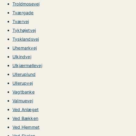
Troldmosevej
Tværgade
Tværvej
Tykhøjetvej
Tysklandsvej
Uhemarkvej
Ulkindvej
Ulkjærmøllevej
Ulleruplund
Ullerupvej
Vagtbanke
Valmuevej
Ved Anlæget
Ved Bækken
Ved Hjemmet
Ved Skolen