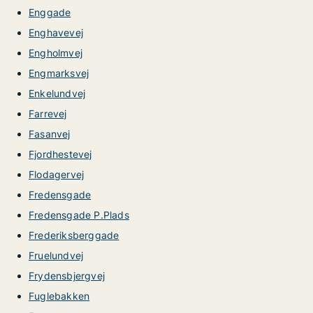
Enggade
Enghavevej
Engholmvej
Engmarksvej
Enkelundvej
Farrevej
Fasanvej
Fjordhestevej
Flodagervej
Fredensgade
Fredensgade P.Plads
Frederiksberggade
Fruelundvej
Frydensbjergvej
Fuglebakken