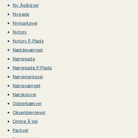
Ny Ågårdvej
Nygade
Nymarksvej
Nytorv
Nytorv P.Plads
Nøddevænget
Nørregade
Nørregade P.Plads
Nørremarksvej
Nørrevænget
Nørskovvej
Odderbækvej
Oksenbjergevej
Omme Å Vej
Parkvej