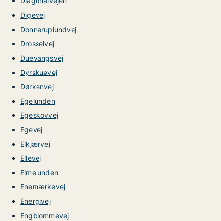
Diagonalvejen
Digevej
Donneruplundvej
Drosselvej
Duevangsvej
Dyrskuevej
Dørkenvej
Egelunden
Egeskovvej
Egevej
Elkjærvej
Ellevej
Elmelunden
Enemærkevej
Energivej
Engblommevej