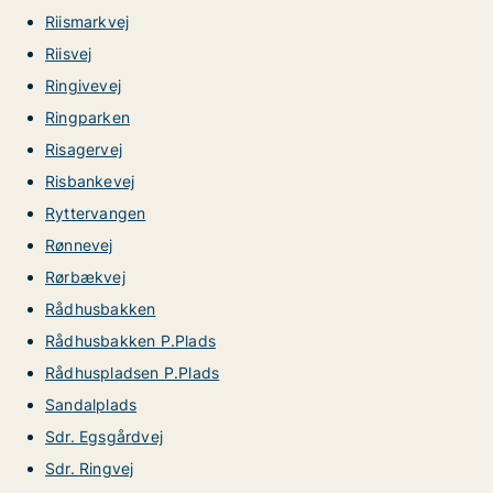
Riismarkvej
Riisvej
Ringivevej
Ringparken
Risagervej
Risbankevej
Ryttervangen
Rønnevej
Rørbækvej
Rådhusbakken
Rådhusbakken P.Plads
Rådhuspladsen P.Plads
Sandalplads
Sdr. Egsgårdvej
Sdr. Ringvej