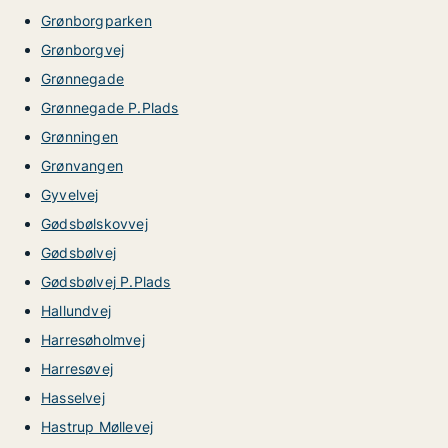
Grønborgparken
Grønborgvej
Grønnegade
Grønnegade P.Plads
Grønningen
Grønvangen
Gyvelvej
Gødsbølskovvej
Gødsbølvej
Gødsbølvej P.Plads
Hallundvej
Harresøholmvej
Harresøvej
Hasselvej
Hastrup Møllevej