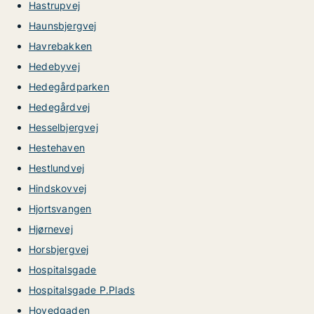
Hastrupvej
Haunsbjergvej
Havrebakken
Hedebyvej
Hedegårdparken
Hedegårdvej
Hesselbjergvej
Hestehaven
Hestlundvej
Hindskovvej
Hjortsvangen
Hjørnevej
Horsbjergvej
Hospitalsgade
Hospitalsgade P.Plads
Hovedgaden