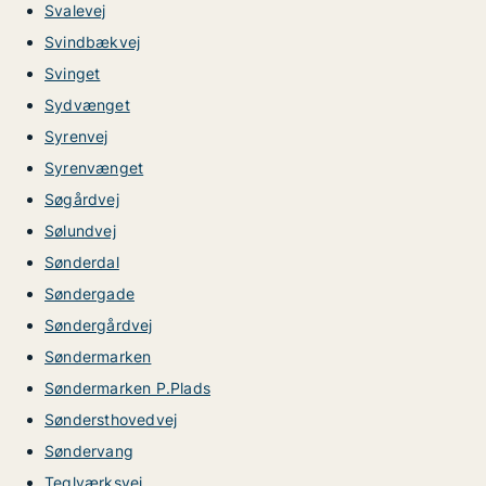
Svalevej
Svindbækvej
Svinget
Sydvænget
Syrenvej
Syrenvænget
Søgårdvej
Sølundvej
Sønderdal
Søndergade
Søndergårdvej
Søndermarken
Søndermarken P.Plads
Søndersthovedvej
Søndervang
Teglværksvej