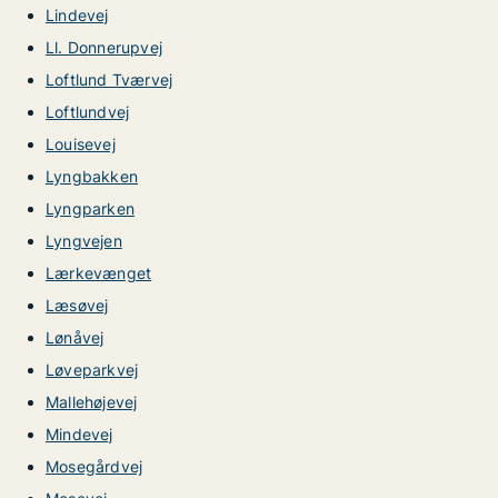
Lindevej
Ll. Donnerupvej
Loftlund Tværvej
Loftlundvej
Louisevej
Lyngbakken
Lyngparken
Lyngvejen
Lærkevænget
Læsøvej
Lønåvej
Løveparkvej
Mallehøjevej
Mindevej
Mosegårdvej