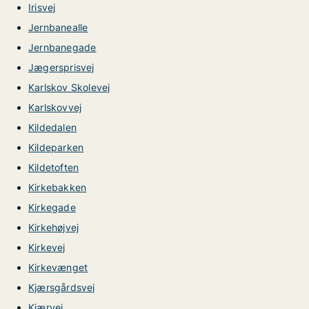
Irisvej
Jernbanealle
Jernbanegade
Jægersprisvej
Karlskov Skolevej
Karlskovvej
Kildedalen
Kildeparken
Kildetoften
Kirkebakken
Kirkegade
Kirkehøjvej
Kirkevej
Kirkevænget
Kjærsgårdsvej
Kjærvej