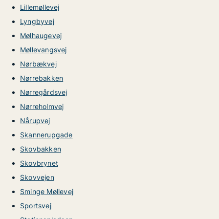
Lillemøllevej
Lyngbyvej
Mølhaugevej
Møllevangsvej
Nørbækvej
Nørrebakken
Nørregårdsvej
Nørreholmvej
Nårupvej
Skannerupgade
Skovbakken
Skovbrynet
Skovvejen
Sminge Møllevej
Sportsvej