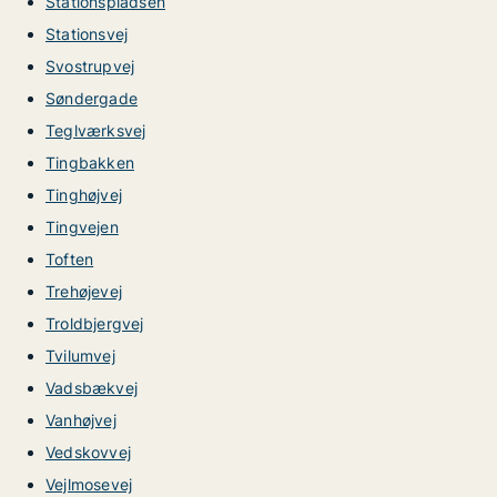
Stationspladsen
Stationsvej
Svostrupvej
Søndergade
Teglværksvej
Tingbakken
Tinghøjvej
Tingvejen
Toften
Trehøjevej
Troldbjergvej
Tvilumvej
Vadsbækvej
Vanhøjvej
Vedskovvej
Vejlmosevej