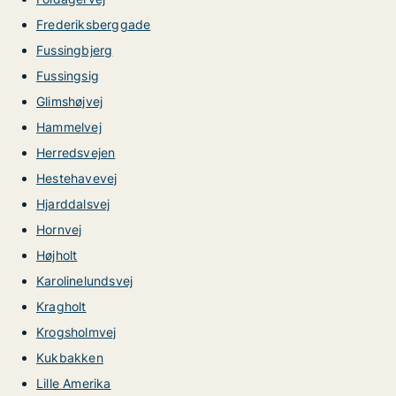
Frederiksberggade
Fussingbjerg
Fussingsig
Glimshøjvej
Hammelvej
Herredsvejen
Hestehavevej
Hjarddalsvej
Hornvej
Højholt
Karolinelundsvej
Kragholt
Krogsholmvej
Kukbakken
Lille Amerika