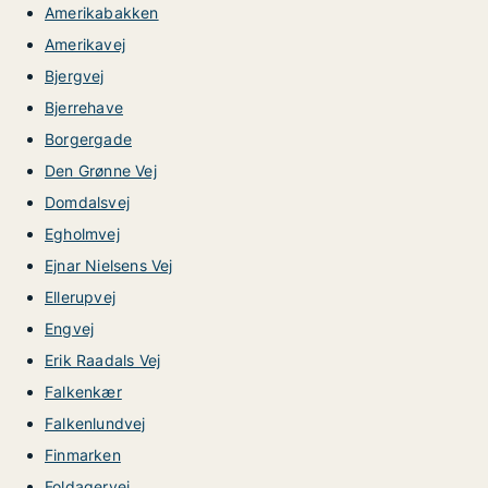
Amerikabakken
Amerikavej
Bjergvej
Bjerrehave
Borgergade
Den Grønne Vej
Domdalsvej
Egholmvej
Ejnar Nielsens Vej
Ellerupvej
Engvej
Erik Raadals Vej
Falkenkær
Falkenlundvej
Finmarken
Foldagervej