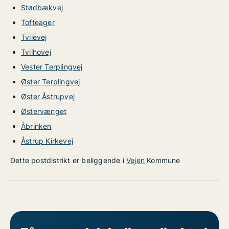
Stødbækvej
Tofteager
Tvilevej
Tvilhovej
Vester Terplingvej
Øster Terplingvej
Øster Åstrupvej
Østervænget
Åbrinken
Åstrup Kirkevej
Dette postdistrikt er beliggende i
Vejen
Kommune