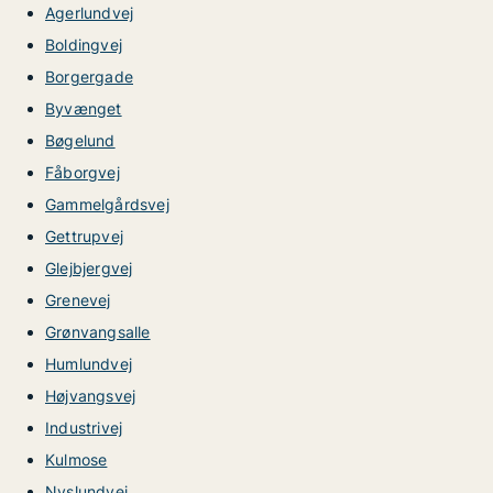
Agerlundvej
Boldingvej
Borgergade
Byvænget
Bøgelund
Fåborgvej
Gammelgårdsvej
Gettrupvej
Glejbjergvej
Grenevej
Grønvangsalle
Humlundvej
Højvangsvej
Industrivej
Kulmose
Nyslundvej