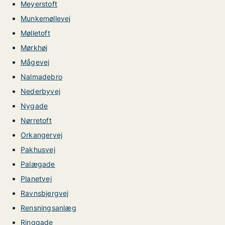
Meyerstoft
Munkemøllevej
Mølletoft
Mørkhøj
Mågevej
Nalmadebro
Nederbyvej
Nygade
Nørretoft
Orkangervej
Pakhusvej
Palægade
Planetvej
Ravnsbjergvej
Rensningsanlæg
Ringgade