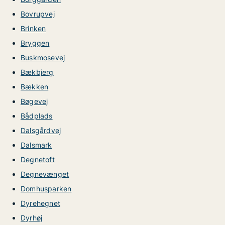
Bovrupvej
Brinken
Bryggen
Buskmosevej
Bækbjerg
Bækken
Bøgevej
Bådplads
Dalsgårdvej
Dalsmark
Degnetoft
Degnevænget
Domhusparken
Dyrehegnet
Dyrhøj