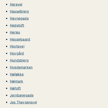
Harevej
Hasselbjerg
Havnegade
Hedetoft
Herles
Hesselgaard
Hjortevej
Hovgård
Hundsbjerg
Hvedemarken
Højløkke
Højmark
Højtoft
Jernbanegade
Jes Thaysensvej