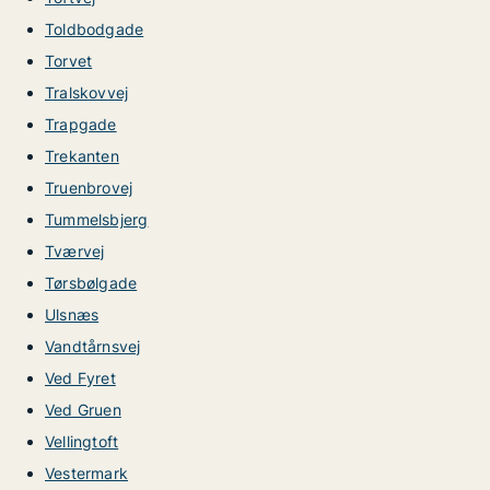
Toldbodgade
Torvet
Tralskovvej
Trapgade
Trekanten
Truenbrovej
Tummelsbjerg
Tværvej
Tørsbølgade
Ulsnæs
Vandtårnsvej
Ved Fyret
Ved Gruen
Vellingtoft
Vestermark