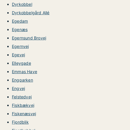
Dyrkobbel
Dyrkobbelgård Allé
Egedam
Egenæs
Egernsund Brovej
Egernvej
Egevej
Elleygade
Emmas Have
Engparken
Engvej
Felstedvej
Fiskbækvej
Fiskenæsvej
Fjordblik