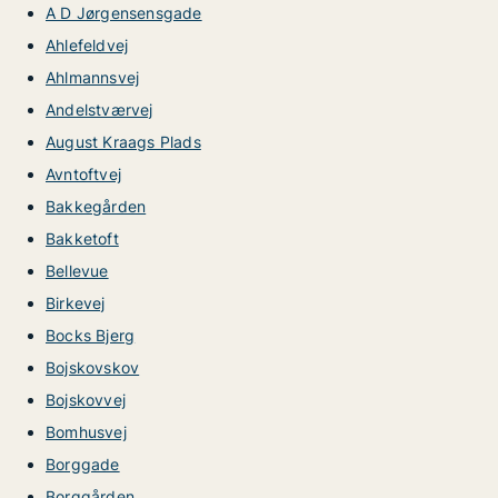
A D Jørgensensgade
Ahlefeldvej
Ahlmannsvej
Andelstværvej
August Kraags Plads
Avntoftvej
Bakkegården
Bakketoft
Bellevue
Birkevej
Bocks Bjerg
Bojskovskov
Bojskovvej
Bomhusvej
Borggade
Borggården