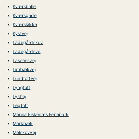
Kværsballe
Kværsgade
Kværsløkke
Kystvej
Ladegårdskov
Ladegårdsvej
Lassensvej
Limbækvej
Lundtoftvej
Lyngtoft
Lyshøj
Løgtoft
Marina Fiskenæs Feriepark
Markbæk
Melskovvej