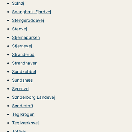
Solhøj
Spangbæk Fjordvej
Stengeroddevej
Stenvej
Stjerneparken
Stjernevej
Stranderød
Strandhaven
Sundkobbel
Sundsnæs
Syrenvej
Sønderborg Landevej
Søndertoft
Teglkrogen
Teglværksvej
Toftvej