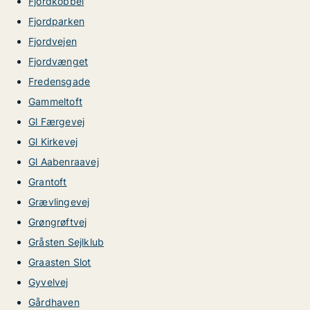
Fjordkobbel
Fjordparken
Fjordvejen
Fjordvænget
Fredensgade
Gammeltoft
Gl Færgevej
Gl Kirkevej
Gl Aabenraavej
Grantoft
Grævlingevej
Grøngrøftvej
Gråsten Sejlklub
Graasten Slot
Gyvelvej
Gårdhaven