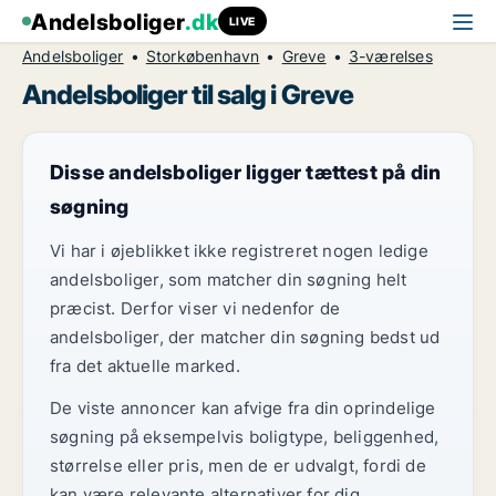
Andelsboliger
.dk
LIVE
Andelsboliger
Storkøbenhavn
Greve
3-værelses
Andelsboliger til salg i Greve
Disse andelsboliger ligger tættest på din
søgning
Vi har i øjeblikket ikke registreret nogen ledige
andelsboliger, som matcher din søgning helt
præcist. Derfor viser vi nedenfor de
andelsboliger, der matcher din søgning bedst ud
fra det aktuelle marked.
De viste annoncer kan afvige fra din oprindelige
søgning på eksempelvis boligtype, beliggenhed,
størrelse eller pris, men de er udvalgt, fordi de
kan være relevante alternativer for dig.