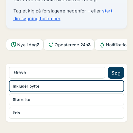
Tag et kig på forslagene nedenfor – eller
start
din søgning forfra her
.
Nye i dag
2
Opdaterede 24h
3
Notifikatione
Greve
Søg
Inkludér bytte
Størrelse
Pris