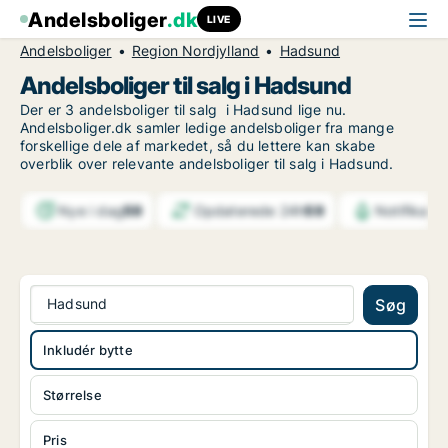
Andelsboliger
.dk
LIVE
Andelsboliger
Region Nordjylland
Hadsund
Andelsboliger til salg i Hadsund
Der er 3 andelsboliger til salg i Hadsund lige nu.
Andelsboliger.dk samler ledige andelsboliger fra mange
forskellige dele af markedet, så du lettere kan skabe
overblik over relevante andelsboliger til salg i Hadsund.
Nye i dag
59
Opdaterede 24h
59
Notifikati
Hadsund
Søg
Inkludér bytte
Størrelse
Pris