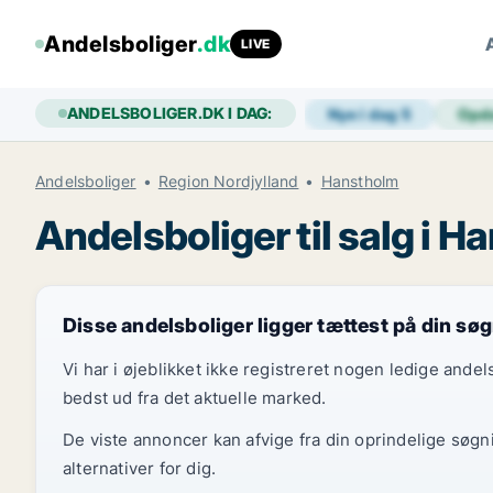
Andelsboliger
.dk
LIVE
ANDELSBOLIGER.DK I DAG:
Nye i dag
5
Opd
Andelsboliger
Region Nordjylland
Hanstholm
Andelsboliger til salg i 
Disse andelsboliger ligger tættest på din sø
Vi har i øjeblikket ikke registreret nogen ledige and
bedst ud fra det aktuelle marked.
De viste annoncer kan afvige fra din oprindelige søgn
alternativer for dig.