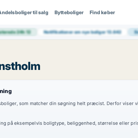
Andelsboliger til salg
Bytteboliger
Find køber
aterede 24h
12
Notifikationer om nye boliger
13.642
S
Hanstholm
gning
elsboliger, som matcher din søgning helt præcist. Derfor viser
ing på eksempelvis boligtype, beliggenhed, størrelse eller pri