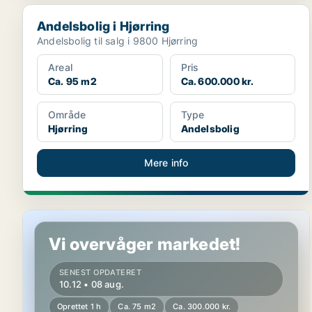
Andelsbolig i Hjørring
Andelsbolig i Hjørring
Andelsbolig til salg i 9800 Hjørring
Areal
Pris
Ca. 95 m2
Ca. 600.000 kr.
Område
Type
Hjørring
Andelsbolig
Mere info
Andelsbolig i Thisted
Vi overvåger markedet!
SENEST OPDATERET
10.12 • 08 aug.
Oprettet 1 h
Ca. 75 m2
Ca. 300.000 kr.