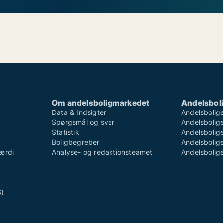
Om andelsboligmarkedet
Andelsboli
Data & Indsigter
Andelsbolige
Spørgsmål og svar
Andelsboliger
Statistik
Andelsbolige
Boligbegreber
Andelsboliger
ærdi
Analyse- og redaktionsteamet
Andelsboliger
S)