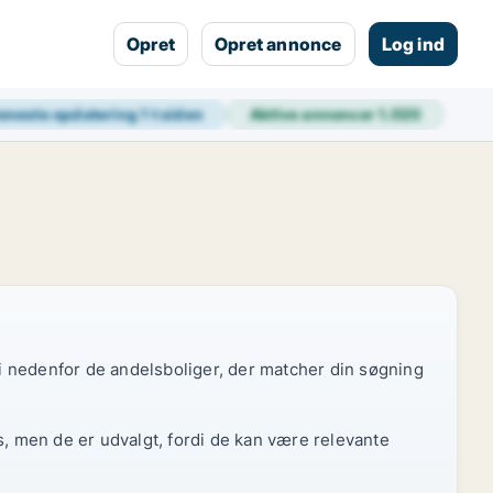
Opret
Opret annonce
Log ind
eneste opdatering
1 t siden
Aktive annoncer
1.020
 vi nedenfor de andelsboliger, der matcher din søgning
s, men de er udvalgt, fordi de kan være relevante