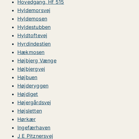
Hovedgang, Hf 515
Hyldemorsvej
Hyldemosen
Hyldestubben
Hyldtoftevej
Hyrdindestien
Hækmosen
Højbjerg Vænge
Højbjergvej
Højbuen
Højderyggen
Højdiget
Højergårdsvej
Højsletten
Hørkær
Ingefærhaven
J E Pitznersvej