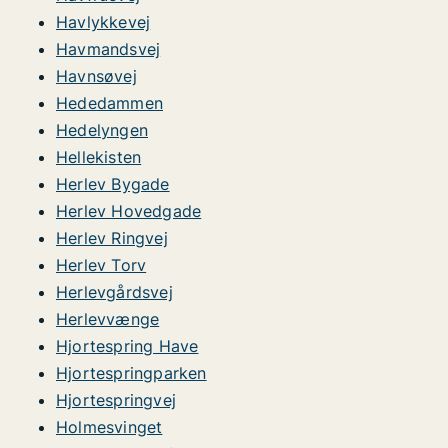
Havlykkevej
Havmandsvej
Havnsøvej
Hededammen
Hedelyngen
Hellekisten
Herlev Bygade
Herlev Hovedgade
Herlev Ringvej
Herlev Torv
Herlevgårdsvej
Herlevvænge
Hjortespring Have
Hjortespringparken
Hjortespringvej
Holmesvinget