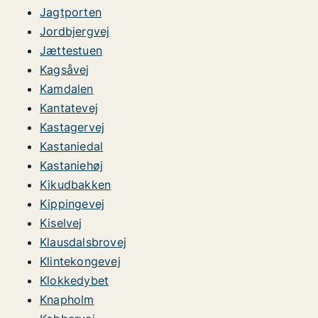
Jagtporten
Jordbjergvej
Jættestuen
Kagsåvej
Kamdalen
Kantatevej
Kastagervej
Kastaniedal
Kastaniehøj
Kikudbakken
Kippingevej
Kiselvej
Klausdalsbrovej
Klintekongevej
Klokkedybet
Knapholm