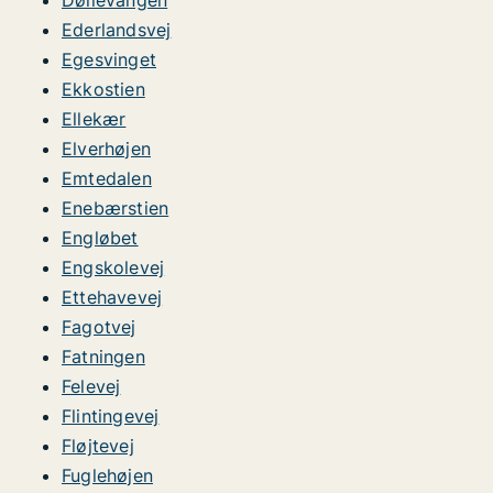
Døllevangen
Ederlandsvej
Egesvinget
Ekkostien
Ellekær
Elverhøjen
Emtedalen
Enebærstien
Engløbet
Engskolevej
Ettehavevej
Fagotvej
Fatningen
Felevej
Flintingevej
Fløjtevej
Fuglehøjen