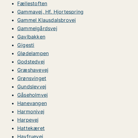
Fællestoften
Gammavej, Hf. Hjortespring
Gammel Klausdalsbrovej
Gammelgårdsvej
Gavlbakken
Gigesti
Glødelampen
Godstedvej
Græshavevej
Grønsvinget
Gundslevvej
Gåseholmvej
Hanevangen
Harmonivej
Harpevej
Hattekæret
Havfruevej