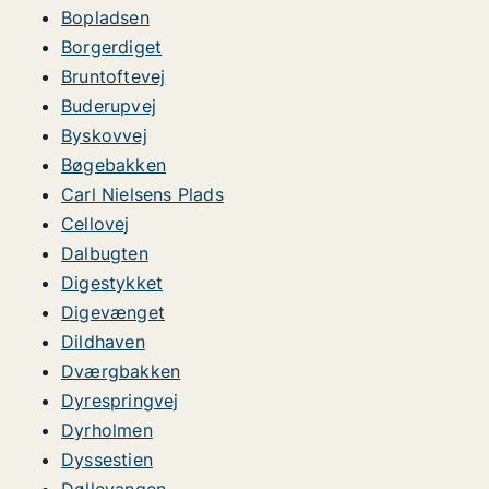
Bopladsen
Borgerdiget
Bruntoftevej
Buderupvej
Byskovvej
Bøgebakken
Carl Nielsens Plads
Cellovej
Dalbugten
Digestykket
Digevænget
Dildhaven
Dværgbakken
Dyrespringvej
Dyrholmen
Dyssestien