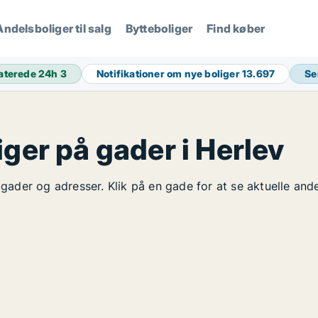
Andelsboliger til salg
Bytteboliger
Find køber
aterede 24h
3
Notifikationer om nye boliger
13.697
Se
iger på gader i Herlev
å gader og adresser. Klik på en gade for at se aktuelle and