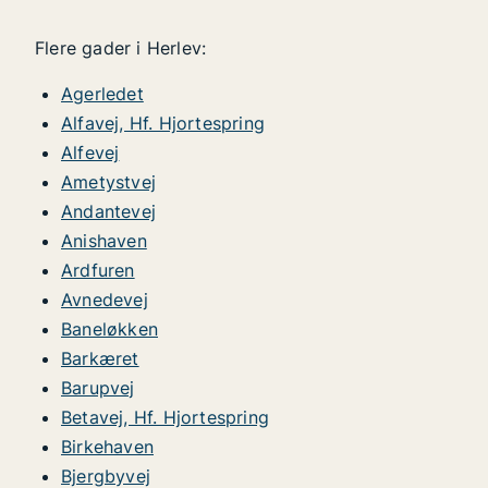
Flere gader i Herlev:
Agerledet
Alfavej, Hf. Hjortespring
Alfevej
Ametystvej
Andantevej
Anishaven
Ardfuren
Avnedevej
Baneløkken
Barkæret
Barupvej
Betavej, Hf. Hjortespring
Birkehaven
Bjergbyvej