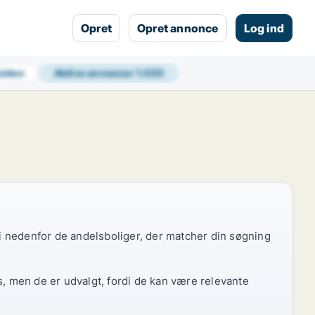
Opret
Opret annonce
Log ind
 siden
Aktive annoncer
1.020
 vi nedenfor de andelsboliger, der matcher din søgning
s, men de er udvalgt, fordi de kan være relevante