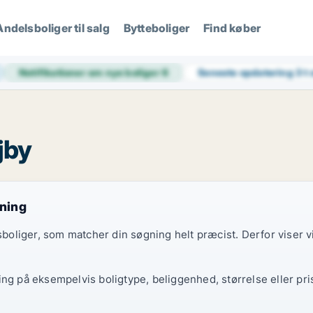
Andelsboliger til salg
Bytteboliger
Find køber
Notifikationer om nye boliger
6
Seneste opdatering
3 t
jby
gning
elsboliger, som matcher din søgning helt præcist. Derfor viser
ing på eksempelvis boligtype, beliggenhed, størrelse eller pri