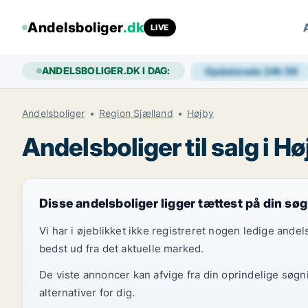
Andelsboliger
.dk
LIVE
ANDELSBOLIGER.DK I DAG:
Opdaterede 24h
59
Andelsboliger
Region Sjælland
Højby
Andelsboliger til salg i Hø
Disse andelsboliger ligger tættest på din sø
Vi har i øjeblikket ikke registreret nogen ledige and
bedst ud fra det aktuelle marked.
De viste annoncer kan afvige fra din oprindelige søgn
alternativer for dig.