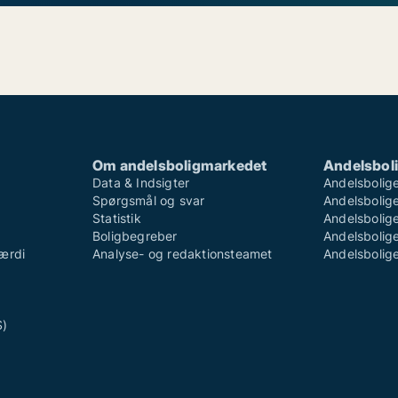
Om andelsboligmarkedet
Andelsboli
Data & Indsigter
Andelsbolige
Spørgsmål og svar
Andelsboliger
Statistik
Andelsbolige
Boligbegreber
Andelsboliger
ærdi
Analyse- og redaktionsteamet
Andelsboliger
S)