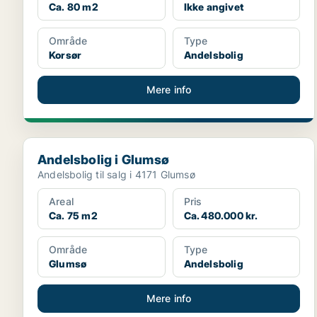
Ca. 80 m2
Ikke angivet
Område
Type
Korsør
Andelsbolig
Mere info
Andelsbolig i Glumsø
Andelsbolig i Glumsø
Andelsbolig til salg i 4171 Glumsø
Areal
Pris
Ca. 75 m2
Ca. 480.000 kr.
Område
Type
Glumsø
Andelsbolig
Mere info