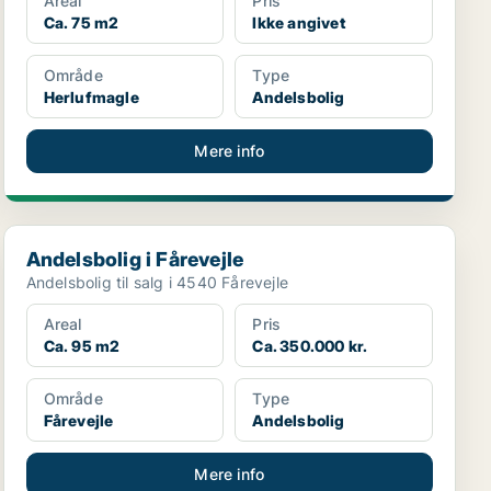
Areal
Pris
Ca. 75 m2
Ikke angivet
Område
Type
Herlufmagle
Andelsbolig
Mere info
Andelsbolig i Fårevejle
Andelsbolig i Fårevejle
Andelsbolig til salg i 4540 Fårevejle
Areal
Pris
Ca. 95 m2
Ca. 350.000 kr.
Område
Type
Fårevejle
Andelsbolig
Mere info