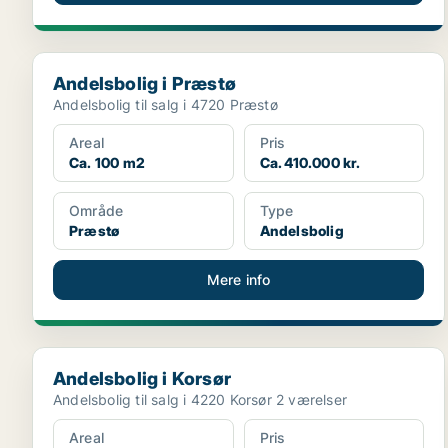
Andelsbolig i Præstø
Andelsbolig i Præstø
Andelsbolig til salg i 4720 Præstø
Areal
Pris
Ca. 100 m2
Ca. 410.000 kr.
Område
Type
Præstø
Andelsbolig
Mere info
Andelsbolig i Korsør
Andelsbolig i Korsør
Andelsbolig til salg i 4220 Korsør 2 værelser
Areal
Pris