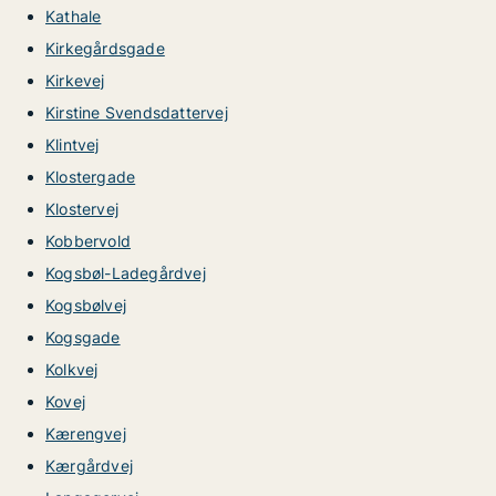
Kathale
Kirkegårdsgade
Kirkevej
Kirstine Svendsdattervej
Klintvej
Klostergade
Klostervej
Kobbervold
Kogsbøl-Ladegårdvej
Kogsbølvej
Kogsgade
Kolkvej
Kovej
Kærengvej
Kærgårdvej