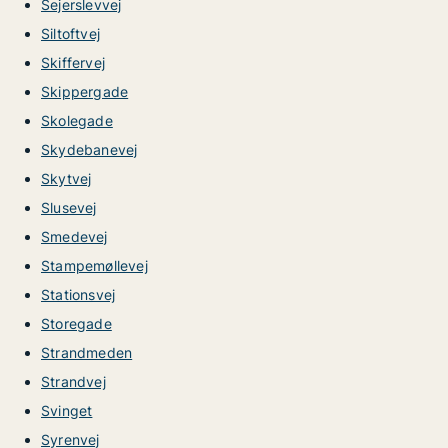
Sejerslevvej
Siltoftvej
Skiffervej
Skippergade
Skolegade
Skydebanevej
Skytvej
Slusevej
Smedevej
Stampemøllevej
Stationsvej
Storegade
Strandmeden
Strandvej
Svinget
Syrenvej