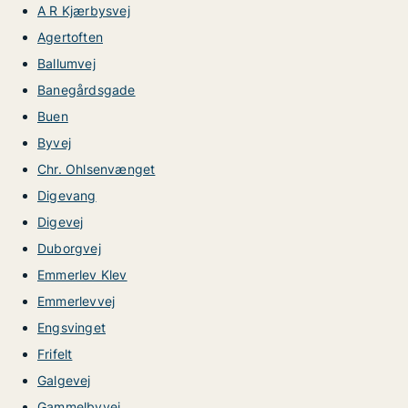
A R Kjærbysvej
Agertoften
Ballumvej
Banegårdsgade
Buen
Byvej
Chr. Ohlsenvænget
Digevang
Digevej
Duborgvej
Emmerlev Klev
Emmerlevvej
Engsvinget
Frifelt
Galgevej
Gammelbyvej