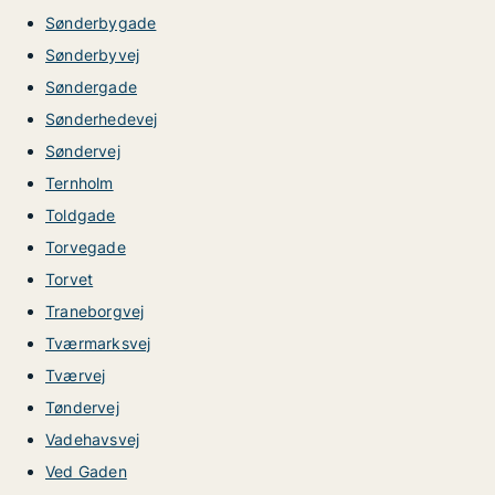
Sønderbygade
Sønderbyvej
Søndergade
Sønderhedevej
Søndervej
Ternholm
Toldgade
Torvegade
Torvet
Traneborgvej
Tværmarksvej
Tværvej
Tøndervej
Vadehavsvej
Ved Gaden