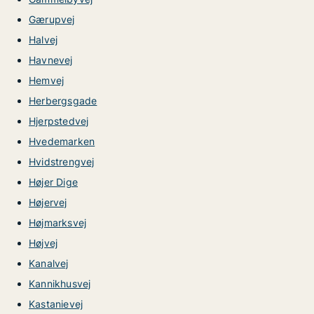
Gærupvej
Halvej
Havnevej
Hemvej
Herbergsgade
Hjerpstedvej
Hvedemarken
Hvidstrengvej
Højer Dige
Højervej
Højmarksvej
Højvej
Kanalvej
Kannikhusvej
Kastanievej