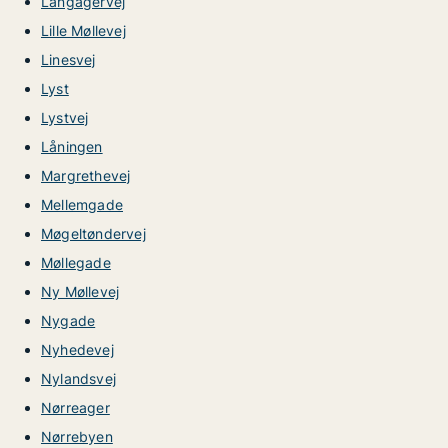
Langagervej
Lille Møllevej
Linesvej
Lyst
Lystvej
Låningen
Margrethevej
Mellemgade
Møgeltøndervej
Møllegade
Ny Møllevej
Nygade
Nyhedevej
Nylandsvej
Nørreager
Nørrebyen