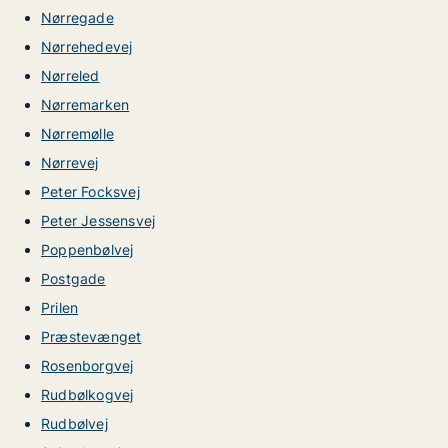
Nørregade
Nørrehedevej
Nørreled
Nørremarken
Nørremølle
Nørrevej
Peter Focksvej
Peter Jessensvej
Poppenbølvej
Postgade
Prilen
Præstevænget
Rosenborgvej
Rudbølkogvej
Rudbølvej