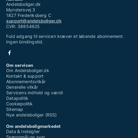
Andelsboliger.dk
Mynstersvej 3
1827 Frederiksberg C
support@andelsboliger.dk
CVR: 38854925
Fuld adgang til servicen kræver et løbende abonnement.
Ingen bindingstid.
Om servicen
Om Andelsboliger.dk
Kontakt & support
Abonnementsvilkår
Generelle vilkår
Servicens indhold og værdi
Datapolitik
Cookiepolitik
Sitemap
Nye andelsboliger (RSS)
Om andelsboligmarkedet
Data & Indsigter
Spørgsmål og svar