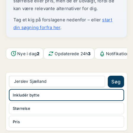
størrelse eller pris, men de er udvalgt, fordi de
kan være relevante alternativer for dig.
Tag et kig på forslagene nedenfor – eller
start
din søgning forfra her
.
Nye i dag
2
Opdaterede 24h
3
Notifikatione
Jerslev Sjælland
Søg
Inkludér bytte
Størrelse
Pris