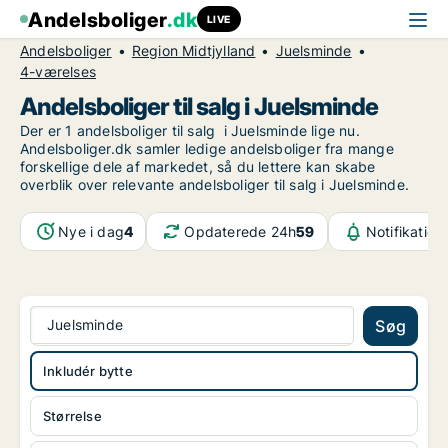
Andelsboliger
.dk
LIVE
Andelsboliger
Region Midtjylland
Juelsminde
4-værelses
Andelsboliger til salg i Juelsminde
Der er 1 andelsboliger til salg i Juelsminde lige nu.
Andelsboliger.dk samler ledige andelsboliger fra mange
forskellige dele af markedet, så du lettere kan skabe
overblik over relevante andelsboliger til salg i Juelsminde.
Nye i dag
4
Opdaterede 24h
59
Notifikation
Juelsminde
Søg
Inkludér bytte
Størrelse