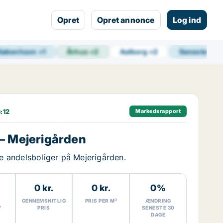
Opret
Opret annonce
Log ind
København
+
1
Århus
+
2
Aalborg
+
2
Seneste opd
:12
Markedsrapport
– Mejerigården
ige andelsboliger på Mejerigården.
0 kr.
0 kr.
0%
GENNEMSNITLIG
PRIS PER M²
ÆNDRING
7
PRIS
SENESTE 30
DAGE