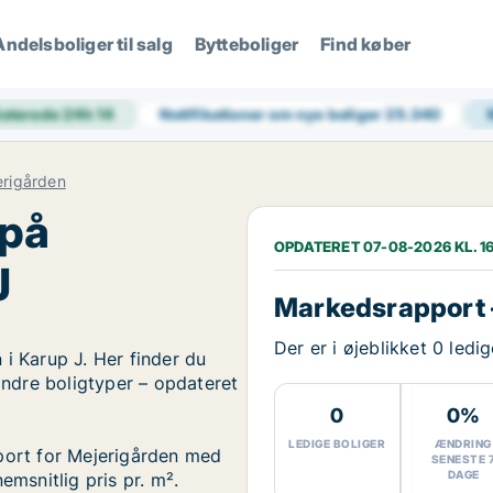
Andelsboliger til salg
Bytteboliger
Find køber
aterede 24h
14
Notifikationer om nye boliger
25.340
erigården
 på
OPDATERET 07-08-2026 KL. 16
J
Markedsrapport 
Der er i øjeblikket 0 led
i Karup J. Her finder du
 andre boligtyper – opdateret
0
0%
LEDIGE BOLIGER
ÆNDRING
pport for Mejerigården med
SENESTE 
DAGE
emsnitlig pris pr. m².