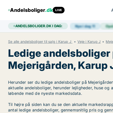
Andelsboliger
.dk
LIVE
ANDELSBOLIGER.DK I DAG:
Nye i dag
11
Opd
Se alle andelsboliger til salg i Karup J
Veje i Karup J
Mej
Ledige andelsboliger
Mejerigården, Karup 
Herunder ser du ledige andelsboliger på Mejerigården 
aktuelle andelsboliger, herunder lejligheder, huse og
løbende med de nyeste markedsdata.
Til højre på siden kan du se den aktuelle markedsra
antal ledige andelsboliger, gennemsnitlig pris og genn