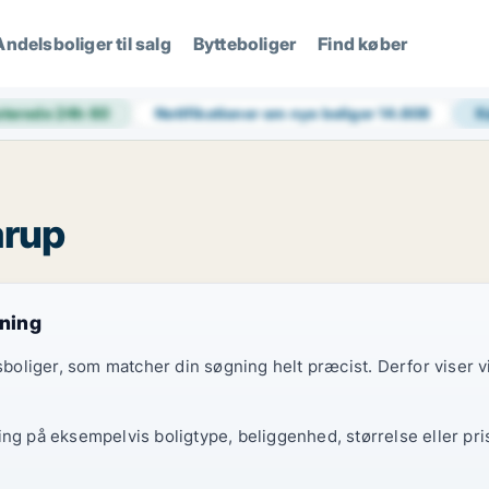
Andelsboliger til salg
Bytteboliger
Find køber
terede 24h
60
Notifikationer om nye boliger
14.608
K
arup
gning
elsboliger, som matcher din søgning helt præcist. Derfor viser
ing på eksempelvis boligtype, beliggenhed, størrelse eller pri