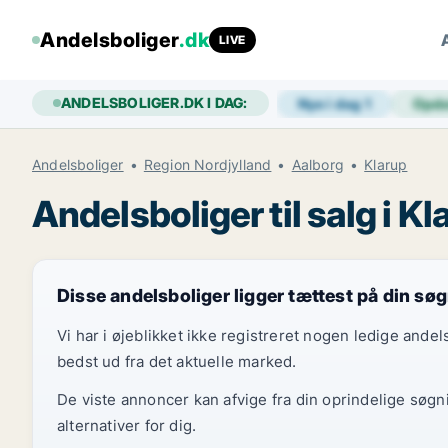
Andelsboliger
.dk
LIVE
ANDELSBOLIGER.DK I DAG:
Nye i dag
1
Opda
Andelsboliger
Region Nordjylland
Aalborg
Klarup
Andelsboliger til salg i Kl
Disse andelsboliger ligger tættest på din sø
Vi har i øjeblikket ikke registreret nogen ledige and
bedst ud fra det aktuelle marked.
De viste annoncer kan afvige fra din oprindelige søgn
alternativer for dig.