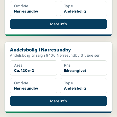
Område
Type
Nørresundby
Andelsbolig
Mere info
Andelsbolig i Nørresundby
Andelsbolig i Nørresundby
Andelsbolig til salg i 9400 Nørresundby 3 værelser
Areal
Pris
Ca. 120 m2
Ikke angivet
Område
Type
Nørresundby
Andelsbolig
Mere info