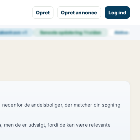
Opret
Opret annonce
Log ind
øbenhavn
+
1
Seneste opdatering
1 t siden
Aktive ann
 vi nedenfor de andelsboliger, der matcher din søgning
s, men de er udvalgt, fordi de kan være relevante