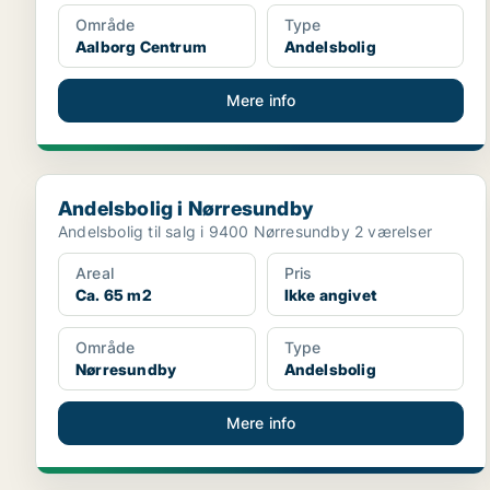
Område
Type
Aalborg Centrum
Andelsbolig
Mere info
Andelsbolig i Nørresundby
Andelsbolig i Nørresundby
Andelsbolig til salg i 9400 Nørresundby 2 værelser
Areal
Pris
Ca. 65 m2
Ikke angivet
Område
Type
Nørresundby
Andelsbolig
Mere info