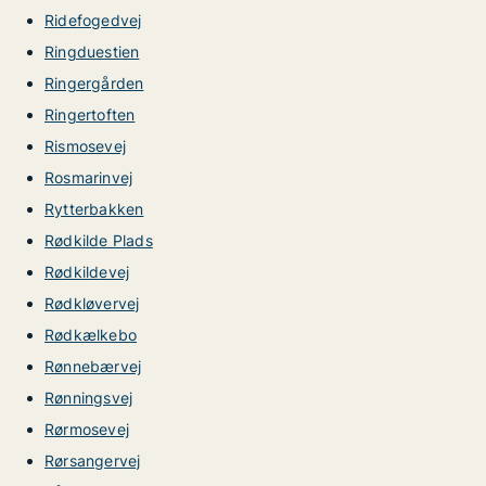
Ridefogedvej
Ringduestien
Ringergården
Ringertoften
Rismosevej
Rosmarinvej
Rytterbakken
Rødkilde Plads
Rødkildevej
Rødkløvervej
Rødkælkebo
Rønnebærvej
Rønningsvej
Rørmosevej
Rørsangervej