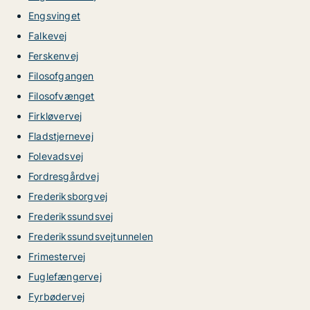
Engsvinget
Falkevej
Ferskenvej
Filosofgangen
Filosofvænget
Firkløvervej
Fladstjernevej
Folevadsvej
Fordresgårdvej
Frederiksborgvej
Frederikssundsvej
Frederikssundsvejtunnelen
Frimestervej
Fuglefængervej
Fyrbødervej