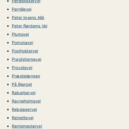
Perlestikkervej
Pernillevej
Peter Ipsens Allé
Peter Rørdams Vej
Plumsvej
Pomonavej
Postholdervej
Pragtstjernevej
Provstevej
Præstelængen
På Bjerget
Rabarbervej
Ravneholmsvej
Rebslagervej
Reinettevej
Rentemestervej