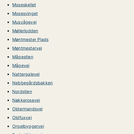
Moseskellet
Mosesvinget
Musvågevej
Møllerlodden
Møntmester Plads
Møntmestervej
Mågestien
Mågevej
Nattergalevej
Nebbegårdsbakken
Nordstien
Nøkkerosevej
Oldermandsvej
Oldfuxvej
Orgelbyggervej