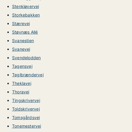
Stenkløvervej
Storkebakken
Stærevej
Støvnæs Allé
Svanestien
Svanevej
Svendelodden
Tagensvej
Teglbrændervej
Theklavej
Thoravej
Tingskrivervej
Toldskrivervej
Tomsgårdsvej
Tonemestervej