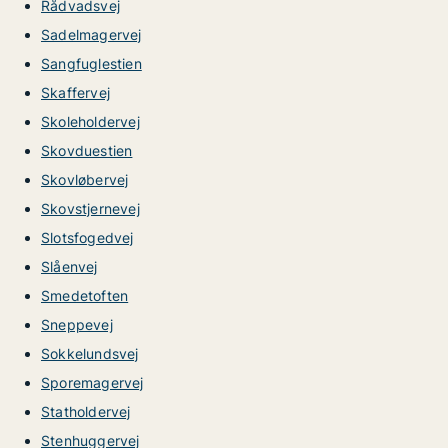
Rådvadsvej
Sadelmagervej
Sangfuglestien
Skaffervej
Skoleholdervej
Skovduestien
Skovløbervej
Skovstjernevej
Slotsfogedvej
Slåenvej
Smedetoften
Sneppevej
Sokkelundsvej
Sporemagervej
Statholdervej
Stenhuggervej