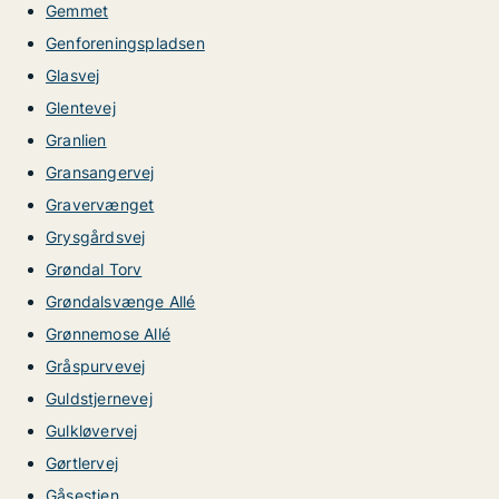
Gemmet
Genforeningspladsen
Glasvej
Glentevej
Granlien
Gransangervej
Gravervænget
Grysgårdsvej
Grøndal Torv
Grøndalsvænge Allé
Grønnemose Allé
Gråspurvevej
Guldstjernevej
Gulkløvervej
Gørtlervej
Gåsestien