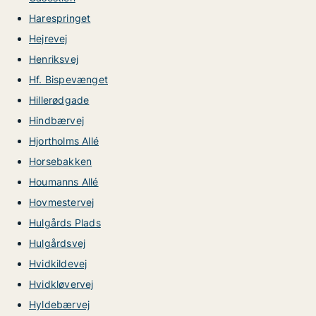
Harespringet
Hejrevej
Henriksvej
Hf. Bispevænget
Hillerødgade
Hindbærvej
Hjortholms Allé
Horsebakken
Houmanns Allé
Hovmestervej
Hulgårds Plads
Hulgårdsvej
Hvidkildevej
Hvidkløvervej
Hyldebærvej