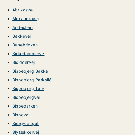
Abrikosvej
Alexandravej
Andestien
Bakkevej
Banebrinken
Birkedommervej
Bisiddervej
Bispebjerg Bakke
Bispebjerg Parkallé
Bispebjerg Torv
Bispebjergvej
Bispeparken
Bispevej
Bjergvænget
Blytækkervej