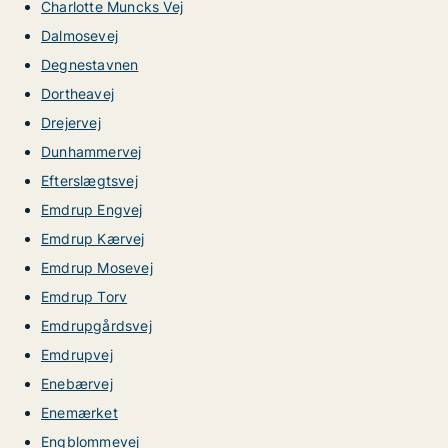
Charlotte Muncks Vej
Dalmosevej
Degnestavnen
Dortheavej
Drejervej
Dunhammervej
Efterslægtsvej
Emdrup Engvej
Emdrup Kærvej
Emdrup Mosevej
Emdrup Torv
Emdrupgårdsvej
Emdrupvej
Enebærvej
Enemærket
Engblommevej