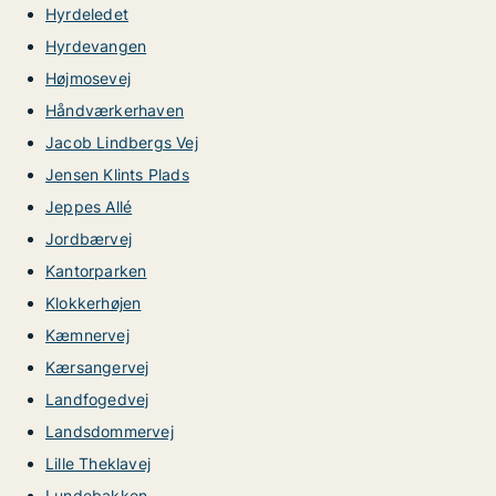
Hyrdeledet
Hyrdevangen
Højmosevej
Håndværkerhaven
Jacob Lindbergs Vej
Jensen Klints Plads
Jeppes Allé
Jordbærvej
Kantorparken
Klokkerhøjen
Kæmnervej
Kærsangervej
Landfogedvej
Landsdommervej
Lille Theklavej
Lundebakken