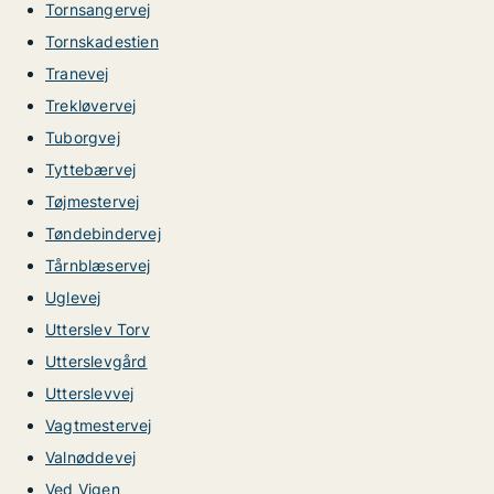
Tornsangervej
Tornskadestien
Tranevej
Trekløvervej
Tuborgvej
Tyttebærvej
Tøjmestervej
Tøndebindervej
Tårnblæservej
Uglevej
Utterslev Torv
Utterslevgård
Utterslevvej
Vagtmestervej
Valnøddevej
Ved Vigen