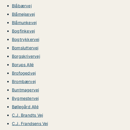
Blåbærvej
Blåmejsevej
Blåmunkevej
Bogfinkevej
Bogtrykkervej
Bomsluttervej
Borgskrivervej
Borups Allé
Brofogedvej
Brombærvej
Buntmagervej
Bygmestervej
Bøllegård Allé
C.J. Brandts Vej
C.J. Frandsens Vej