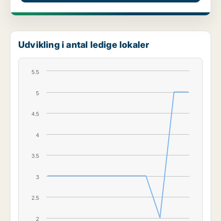
Udvikling i antal ledige lokaler
5.5
5
4.5
4
3.5
3
2.5
2